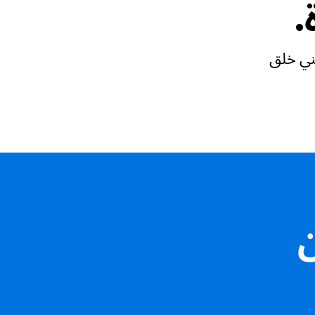
.
عني خلق
ن