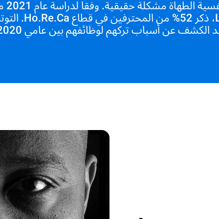
احتراق نفس
Limeade، ذكر 52% من المحت
الكشف عن أسباب تركهم لوظائفهم بين عامي 2020 و2021.