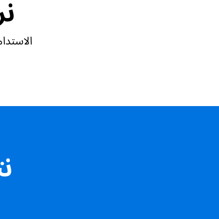
نر
الاستدام
نت