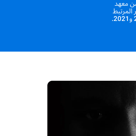
ية الطهاة مشكلة حقيقية. وفقاً لدراسة عام 2021 من معهد
رفين في قطاع Ho.Re.Ca. التوتر المرتبط