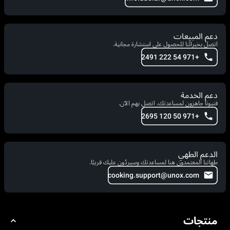
دعم المبيعات
اتصل بخبرائنا للحصول على استشارة مجانية.
+971 54 222 2491
دعم الخدمة
فنيونا جاهزون لمساعدتك. اتصل بهم الآن.
+971 50 120 2695
الدعم الطهي
طهاتنا المعتمدون هنا لمساعدتك وسيردّون عليك قريبًا.
cooking.support@unox.com
منتجات