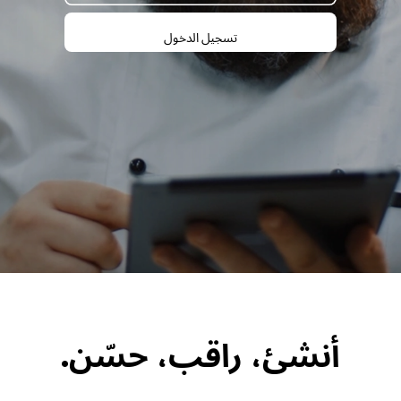
تسجيل الدخول
أنشئ، راقب، حسّن.