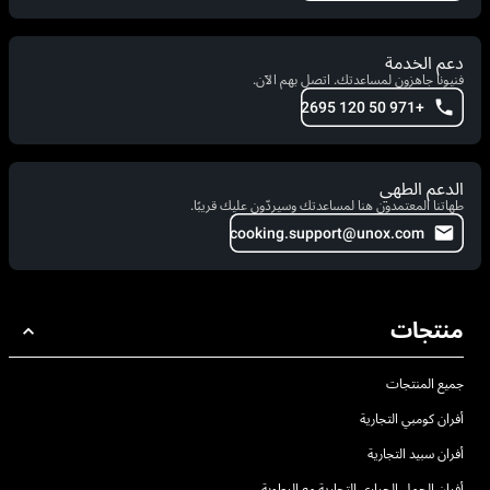
دعم الخدمة
فنيونا جاهزون لمساعدتك. اتصل بهم الآن.
+971 50 120 2695
الدعم الطهي
طهاتنا المعتمدون هنا لمساعدتك وسيردّون عليك قريبًا.
cooking.support@unox.com
منتجات
جميع المنتجات
أفران كومبي التجارية
أفران سبيد التجارية
أفران الحمل الحراري التجارية مع الرطوبة