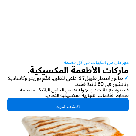
مهرجان من النكهات في كل قضمة
ماركات الأطعمة المكسيكية.
✓
طابور انتظار طويل؟ لا داعي للقلق. قدّم بوريتو وكاساديلا
وناتشوز في 60 ثانية فقط.
قم بتوسيع قائمتك بسهولة بفضل الحلول الرائدة المصممة
لمطابخ العلامات التجارية المكسيكية التجارية.
اكتشف المزيد