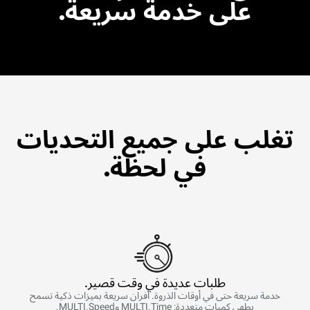
على خدمة سريعة.
تغلب على جميع التحديات
في لحظة.
طلبات عديدة في وقت قصير.
خدمة سريعة حتى في أوقات الذروة. أفران سريعة بميزات ذكية تسمح
بطهي كميات متعددة: MULTI.Time وMULTI.Speed.