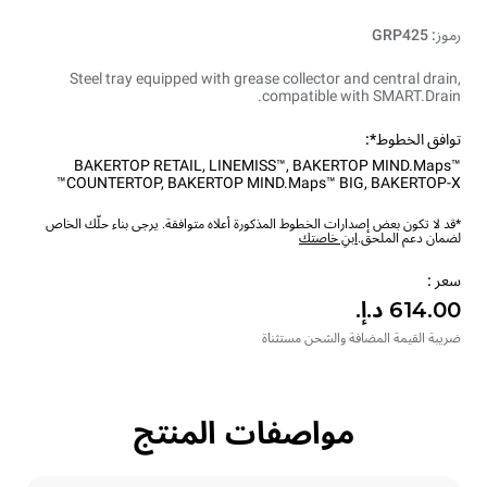
رموز: GRP425
Steel tray equipped with grease collector and central drain,
compatible with SMART.Drain.
توافق الخطوط*:
BAKERTOP RETAIL
,
LINEMISS™
,
BAKERTOP MIND.Maps™
COUNTERTOP
,
BAKERTOP MIND.Maps™ BIG
,
BAKERTOP-X™
*قد لا تكون بعض إصدارات الخطوط المذكورة أعلاه متوافقة. يرجى بناء حلّك الخاص
لضمان دعم الملحق.
ابنِ خاصتك
سعر :
ضريبة القيمة المضافة والشحن مستثناة
مواصفات المنتج