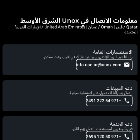
معلومات الاتصال في Unox الشرق الأوسط
Qatar / قطر | Oman / عمان | United Arab Emirates / الإمارات العربية
المتحدة
الاستفسارات العامة
راسلنا عبر البريد الإلكتروني وسنرد عليك في أقرب وقت ممكن.
info.uae.ar@unox.com
دعم المبيعات
اتصل بخبرائنا للحصول على استشارة مجانية.
+971 54 222 2491
دعم الخدمة
فنيونا جاهزون لمساعدتك. اتصل بهم الآن.
+971 50 120 2695