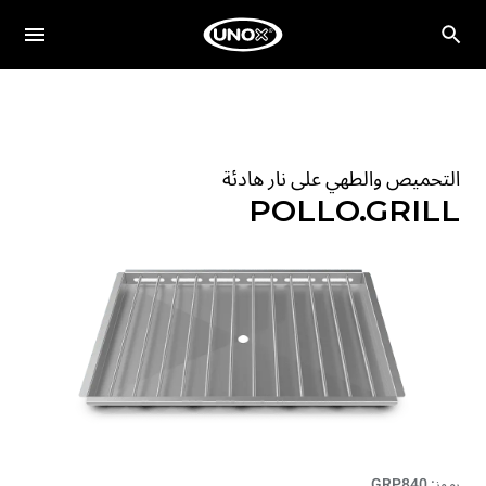
التحميص والطهي على نار هادئة
POLLO.GRILL
رموز: GRP840