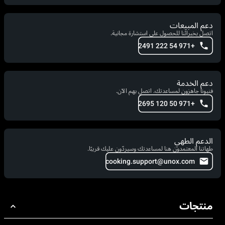
دعم المبيعات
اتصل بخبرائنا للحصول على استشارة مجانية.
+971 54 222 2491
دعم الخدمة
فنيونا جاهزون لمساعدتك. اتصل بهم الآن.
+971 50 120 2695
الدعم الطهي
طهاتنا المعتمدون هنا لمساعدتك وسيردّون عليك قريبًا.
cooking.support@unox.com
منتجات