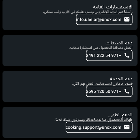
الاستفسارات العامة
راسلنا عبر البريد الإلكتروني وسنرد عليك في أقرب وقت ممكن.
info.uae.ar@unox.com
دعم المبيعات
اتصل بخبرائنا للحصول على استشارة مجانية.
+971 54 222 2491
دعم الخدمة
فنيونا جاهزون لمساعدتك. اتصل بهم الآن.
+971 50 120 2695
الدعم الطهي
طهاتنا المعتمدون هنا لمساعدتك وسيردّون عليك قريبًا.
cooking.support@unox.com