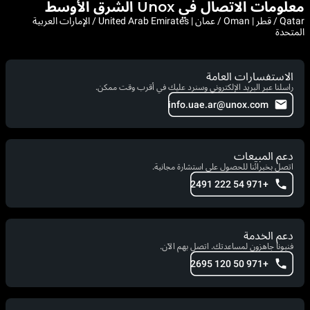
معلومات الاتصال في Unox الشرق الأوسط
Qatar / قطر | Oman / عمان | United Arab Emirates / الإمارات العربية
المتحدة
الاستفسارات العامة
راسلنا عبر البريد الإلكتروني وسنرد عليك في أقرب وقت ممكن.
info.uae.ar@unox.com
دعم المبيعات
اتصل بخبرائنا للحصول على استشارة مجانية.
+971 54 222 2491
دعم الخدمة
فنيونا جاهزون لمساعدتك. اتصل بهم الآن.
+971 50 120 2695