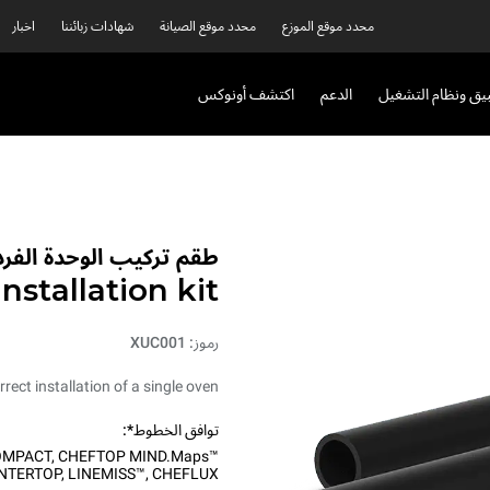
محدد موقع الموزع
محدد موقع الصيانة
شهادات زبائننا
اخبار
بيق ونظام التشغيل
الدعم
اكتشف أونوكس
طقم تركيب الوحدة الفرد
installation kit
رموز: XUC001
rrect installation of a single oven.
توافق الخطوط*:
OMPACT
,
CHEFTOP MIND.Maps™
NTERTOP
,
LINEMISS™
,
CHEFLUX™