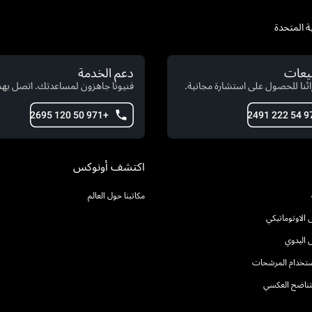
بيعات
دعم الخدمة
ئنا للحصول على استشارة مجانية.
فنيونا جاهزون لمساعدتك. اتصل بهم 
+971 50 120 2695
اكتشف أونوكس
مكاتبنا حول العالم
الاوتوماتيكي
 اليدوي
استخدام المرشحات
التناضح العكسي