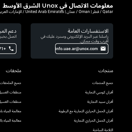
معلومات الاتصال في Unox الشرق الأوسط
Qatar / قطر | Oman / عمان | United Arab Emirates / الإمارات العربية المتحدة
الاستفسارات العامة
دعم الم
راسلنا عبر البريد الإلكتروني وسنرد عليك في
اتصل بخبرا
أقرب وقت ممكن.
+971 54 222 2491
info.uae.ar@unox.com
منتجات
ملحقات
جميع المنتجات
جميع الملحقات
أفران كومبي التجارية
منظفات الغسيل 
أفران سبيد التجارية
منظفات الغسيل
أفران الحمل الحراري التجارية مع الرطوبة
معالجة المياه ب
أفران الحمل الحراري التجارية
معالجة المياه ب
الثلاجة الساخنة