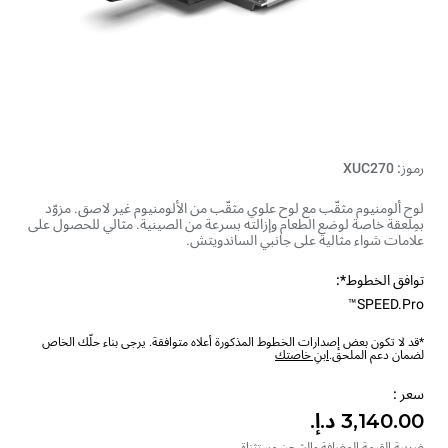
رموز: XUC270
لوح ألومنيوم مثقّب مع لوح علوي مثقّب من الألومنيوم غير لاصق. مزوّد
بمِلعقة خاصة لوضع الطعام وإزالته بسرعة من الصينية. مثالي للحصول على
علامات شواء مثالية على جانبي الساندويتش.
توافق الخطوط*:
SPEED.Pro™
*قد لا تكون بعض إصدارات الخطوط المذكورة أعلاه متوافقة. يرجى بناء حلّك الخاص
لضمان دعم الملحق.
ابنِ خاصتك
سعر :
ضريبة القيمة المضافة والشحن مستثناة