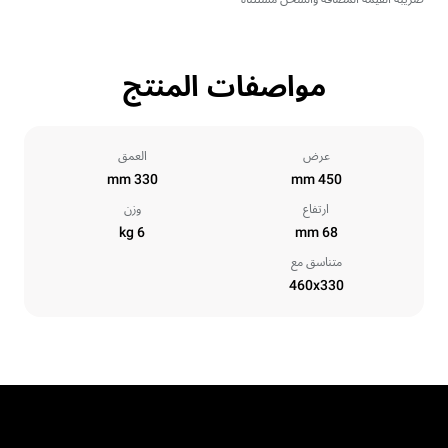
مواصفات المنتج
عرض
العمق
330 mm
450 mm
ارتفاع
وزن
6 kg
68 mm
متناسق مع
460x330