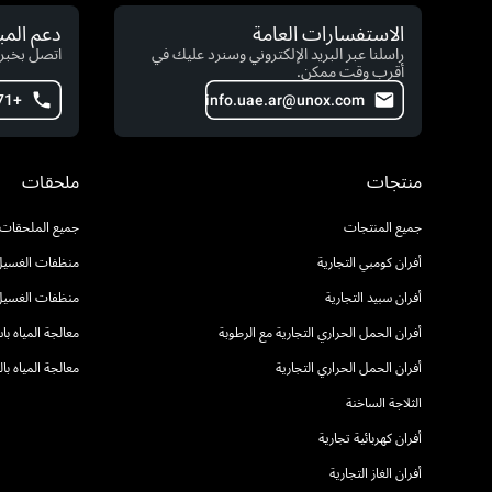
الاستفسارات العامة
دعم الم
راسلنا عبر البريد الإلكتروني وسنرد عليك في
اتصل بخبرا
أقرب وقت ممكن.
+971 54 222 2491
info.uae.ar@unox.com
منتجات
ملحقات
جميع المنتجات
جميع الملحقات
أفران كومبي التجارية
منظفات الغسيل 
أفران سبيد التجارية
منظفات الغسيل
أفران الحمل الحراري التجارية مع الرطوبة
معالجة المياه ب
أفران الحمل الحراري التجارية
معالجة المياه ب
الثلاجة الساخنة
أفران كهربائية تجارية
أفران الغاز التجارية