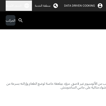
DATA DRIVEN COOKING
منطقة الخدمة
الشرق الأوسط
المركب
ب من الألومنيوم غير لاصق. مزوّد بمِلعقة خاصة لوضع الطعام وإزالته بسرعة من
واء مثالية على جانبي الساندويتش.