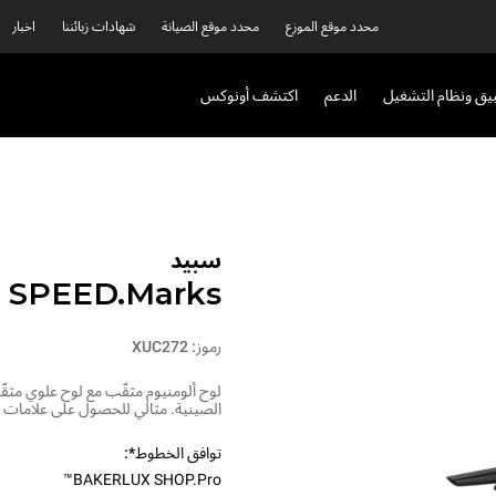
محدد موقع الموزع
محدد موقع الصيانة
شهادات زبائننا
اخبار
بيق ونظام التشغيل
الدعم
اكتشف أونوكس
سبيد
SPEED.Marks
رموز: XUC272
لوح ألومنيوم مثقّب مع لوح علوي مثقّ
الصينية. مثالي للحصول على علامات ش
توافق الخطوط*:
BAKERLUX SHOP.Pro™