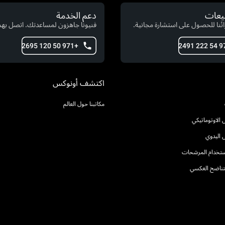
بيعات
دعم الخدمة
ئنا للحصول على استشارة مجانية.
فنيونا جاهزون لمساعدتك. اتصل بهم 
+971 50 120 2695
اكتشف أونوكس
مكاتبنا حول العالم
الاوتوماتيكي
 اليدوي
استخدام المرشحات
التناضح العكسي