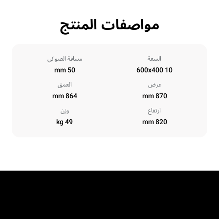
مواصفات المنتج
السعة
مسافة الصواني
50 mm
10 600x400
عرض
العمق
864 mm
870 mm
ارتفاع
وزن
49 kg
820 mm