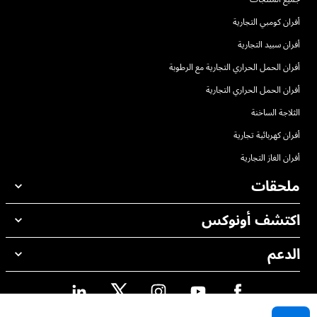
أفران كومبي التجارية
أفران سبيد التجارية
أفران الحمل الحراري التجارية مع الرطوبة
أفران الحمل الحراري التجارية
الثلاجة الساخنة
أفران كهربائية تجارية
أفران الغاز التجارية
ملحقات
اكتشف أونوكس
جميع الملحقات
منظفات الغسيل الاوتوماتيكي
الدعم
مكاتبنا حول العالم
منظفات الغسيل اليدوي
ضمان أونوكس
معالجة المياه باستخدام المرشحات
محدد موقع الموزع
معالجة المياه بالتناضح العكسي