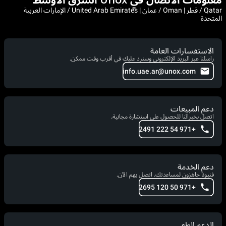
معلومات الاتصال في Unox الشرق الأوسط
Qatar / قطر | Oman / عمان | United Arab Emirates / الإمارات العربية
المتحدة
الاستفسارات العامة
راسلنا عبر البريد الإلكتروني وسنرد عليك في أقرب وقت ممكن.
info.uae.ar@unox.com
دعم المبيعات
اتصل بخبرائنا للحصول على استشارة مجانية.
+971 54 222 2491
دعم الخدمة
فنيونا جاهزون لمساعدتك. اتصل بهم الآن.
+971 50 120 2695
الدعم الطهي