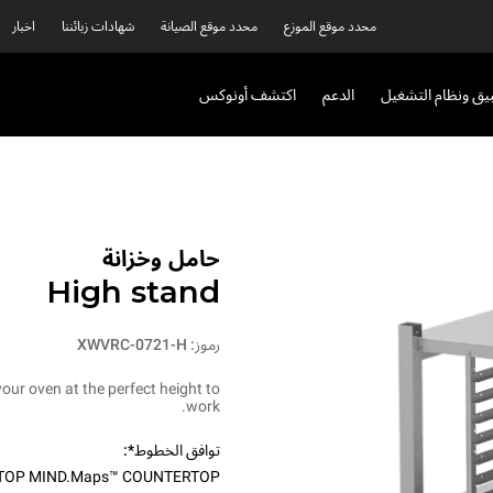
محدد موقع الموزع
محدد موقع الصيانة
شهادات زبائننا
اخبار
بيق ونظام التشغيل
الدعم
اكتشف أونوكس
حامل وخزانة
High stand
رموز: XWVRC-0721-H
your oven at the perfect height to
work.
توافق الخطوط*:
TOP MIND.Maps™ COUNTERTOP