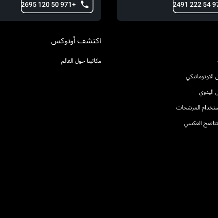
+971 50 120 2695
اكتشف أونوكس
مكاتبنا حول العالم
الاوتوماتيكي
 اليدوي
استخدام المرشحات
التناضح العكسي