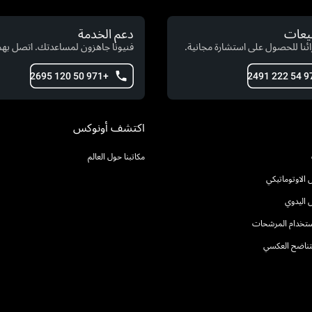
بيعات
دعم الخدمة
ئنا للحصول على استشارة مجانية.
فنيونا جاهزون لمساعدتك. اتصل بهم 
+971 50 120 2695
اكتشف أونوكس
مكاتبنا حول العالم
الاوتوماتيكي
 اليدوي
استخدام المرشحات
التناضح العكسي