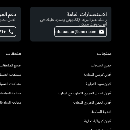
الاستفسارات العامة
دعم الم
راسلنا عبر البريد الإلكتروني وسنرد عليك في
اتصل بخبرا
أقرب وقت ممكن.
+971 54 222 2491
info.uae.ar@unox.com
منتجات
ملحقات
جميع المنتجات
جميع الملحقات
أفران كومبي التجارية
منظفات الغسيل 
أفران سبيد التجارية
منظفات الغسيل
أفران الحمل الحراري التجارية مع الرطوبة
معالجة المياه ب
أفران الحمل الحراري التجارية
معالجة المياه ب
الثلاجة الساخنة
أفران كهربائية تجارية