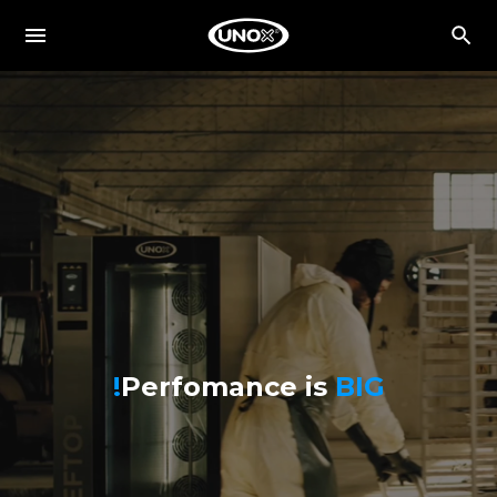
Perfomance is
BIG!