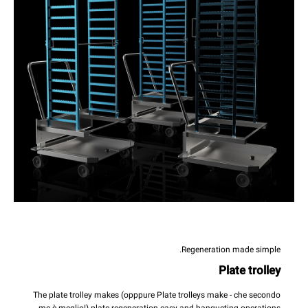
Regeneration made simple.
Plate trolley
The plate trolley makes (opppure Plate trolleys make - che secondo
me è meglio!) plate regeneration easy and banqueting operations