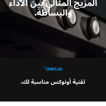
المزيج المثالي بين الأداء
إمدادات الطاقة على ثلاث مراحل
الجهد الكهربي 380-415 فولت 3N~ فقط
والبساطة.
غير شامل ضريبة القيمة المضافة
™
CHEFLUX
تقنية أونوكس مناسبة لك.