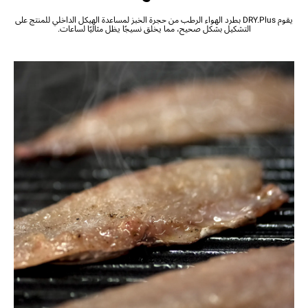
يقوم DRY.Plus بطرد الهواء الرطب من حجرة الخبز لمساعدة الهيكل الداخلي للمنتج على
التشكيل بشكل صحيح، مما يخلق نسيجًا يظل مثاليًا لساعات.