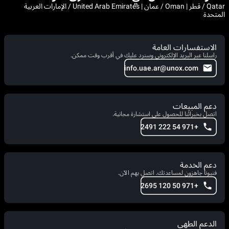
Qatar / قطر | Oman / عمان | United Arab Emirates / الإمارات العربية
المتحدة
الاستفسارات العامة
راسلنا عبر البريد الإلكتروني وسنرد عليك في أقرب وقت ممكن.
info.uae.ar@unox.com
دعم المبيعات
اتصل بخبرائنا للحصول على استشارة مجانية.
+971 54 222 2491
دعم الخدمة
فنيونا جاهزون لمساعدتك. اتصل بهم الآن.
+971 50 120 2695
الدعم الطهي