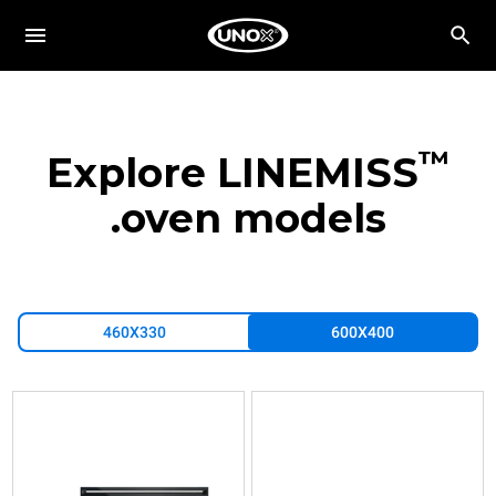
™
Explore LINEMISS
oven models.
460X330
600X400
XFT197
XFT193
XFT183
حمل
حمل
حمل
حراري
حراري
حراري
مع
مع
مع
رطوبة
رطوبة
رطوبة