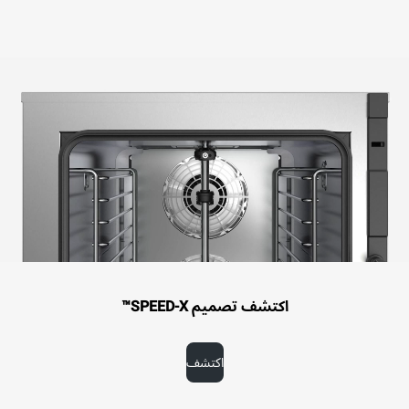
اكتشف تصميم SPEED-X™
اكتشف