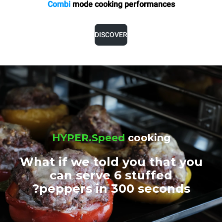
Combi
mode cooking
performances
DISCOVER
HYPER.Speed
cooking
What if we told you that you
can serve 6 stuffed
peppers in 300 seconds?