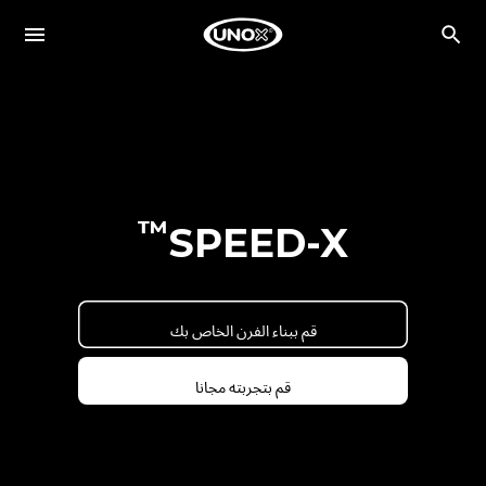
™
SPEED-X
قم ببناء الفرن الخاص بك
قم بتجربته مجانا