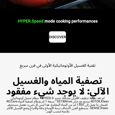
HYPER.Speed
mode cooking performances
DISCOVER
تقنية الغسيل الأوتوماتيكية الأولى في فرن سريع
تصفية المياه والغسيل
الآلي: لا يوجد شيء مفقود
لم تعد سرعة تنظيف الأفران مشكلة. يتميز SPEED-X™ بنظام غسيل أوتوماتيكي
ROTOR.Klean مدمج مع خزان DET&Rinse™ بسعة 1 لتر ونظام تصفية المياه RO.Care
لضمان ما يصل إلى 1300 لتر من المياه المفلترة. هذا ليس كل شيء: بفضل مستشعر
SENSE.Klean، يستطيع الفرن اكتشاف درجة الأوساخ بدقة واقتراح وضع الغسيل الأكثر
ملاءمة لتجنب الهدر.