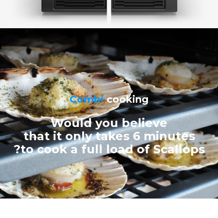
Combi
cooking
Would you believe
that it only takes 6 minutes
to cook a full load of Scallops?