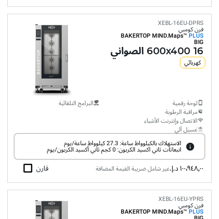
XEBL-16EU-DPRS
فرن كومبي
BAKERTOP MIND.Maps™
PLUS
BIG
16 600x400 الصواني
كهربائي
لوحة رقمية
البرامج التلقائية
مراقبة الرطوبة
الاتصال وإنترنت الأشياء
غسيل آلي
الاستهلاك بالكيلوواط ساعة: 27.3 كيلوواط ساعة/يوم
انبعاثات ثاني اكسيد الكربون: 0 كجم ثاني أكسيد الكربون/يوم
١٠٠٬٩٤٨٫٠٠ د.إ.‏
قارن
غير شامل ضريبة القيمة المضافة
XEBL-16EU-YPRS
فرن كومبي
BAKERTOP MIND.Maps™
PLUS
BIG