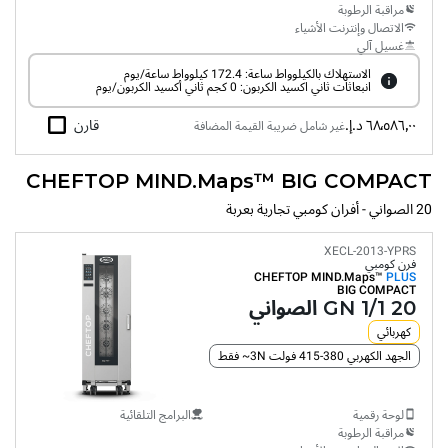
مراقبة الرطوبة
الاتصال وإنترنت الأشياء
غسيل آلي
الاستهلاك بالكيلوواط ساعة: 172.4 كيلوواط ساعة/يوم
انبعاثات ثاني اكسيد الكربون: 0 كجم ثاني أكسيد الكربون/يوم
٦٨٬٥٨٦٫٠٠ د.إ.‏
قارن
غير شامل ضريبة القيمة المضافة
CHEFTOP MIND.Maps™ BIG COMPACT
20 الصواني - أفران كومبي تجارية بعربة
XECL-2013-YPRS
فرن كومبي
CHEFTOP MIND.Maps™
PLUS
BIG COMPACT
20 GN 1/1 الصواني
كهربائي
الجهد الكهربي 380-415 فولت 3N~ فقط
لوحة رقمية
البرامج التلقائية
مراقبة الرطوبة