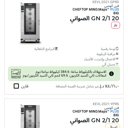
XEVL-2021-GPRS
فرن كومبي
CHEFTOP MIND.Maps™
PLUS
BIG
20 GN 2/1 الصواني
غاز
لوحة رقمية
البرامج التلقائية
مراقبة الرطوبة
الاتصال وإنترنت الأشياء
غسيل آلي
الاستهلاك بالكيلوواط ساعة: 384.6 كيلوواط ساعة/يوم
انبعاثات ثاني اكسيد الكربون: 69.6 كجم ثاني أكسيد الكربون/يوم
١٤٤٬٦٦٠٫٠٠ د.إ.‏
قارن
غير شامل ضريبة القيمة المضافة
XEVL-2021-YPRS
فرن كومبي
CHEFTOP MIND.Maps™
PLUS
BIG
20 GN 2/1 الصواني
كهربائي