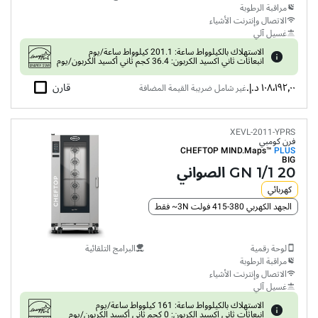
مراقبة الرطوبة
الاتصال وإنترنت الأشياء
غسيل آلي
الاستهلاك بالكيلوواط ساعة: 201.1 كيلوواط ساعة/يوم
انبعاثات ثاني اكسيد الكربون: 36.4 كجم ثاني أكسيد الكربون/يوم
١٠٨٬١٩٢٫٠٠ د.إ.‏
قارن
غير شامل ضريبة القيمة المضافة
XEVL-2011-YPRS
فرن كومبي
CHEFTOP MIND.Maps™
PLUS
BIG
20 GN 1/1 الصواني
كهربائي
الجهد الكهربي 380-415 فولت 3N~ فقط
لوحة رقمية
البرامج التلقائية
مراقبة الرطوبة
الاتصال وإنترنت الأشياء
غسيل آلي
الاستهلاك بالكيلوواط ساعة: 161 كيلوواط ساعة/يوم
انبعاثات ثاني اكسيد الكربون: 0 كجم ثاني أكسيد الكربون/يوم