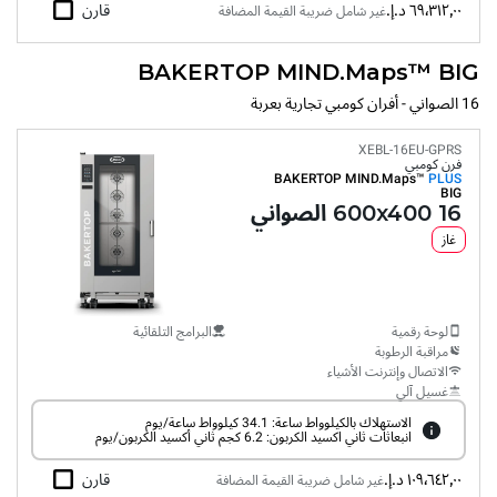
٦٩٬٣١٢٫٠٠ د.إ.‏
قارن
غير شامل ضريبة القيمة المضافة
BAKERTOP MIND.Maps™ BIG
16 الصواني - أفران كومبي تجارية بعربة
XEBL-16EU-GPRS
فرن كومبي
BAKERTOP MIND.Maps™
PLUS
BIG
16 600x400 الصواني
غاز
لوحة رقمية
البرامج التلقائية
مراقبة الرطوبة
الاتصال وإنترنت الأشياء
غسيل آلي
الاستهلاك بالكيلوواط ساعة: 34.1 كيلوواط ساعة/يوم
انبعاثات ثاني اكسيد الكربون: 6.2 كجم ثاني أكسيد الكربون/يوم
١٠٩٬٦٤٢٫٠٠ د.إ.‏
قارن
غير شامل ضريبة القيمة المضافة