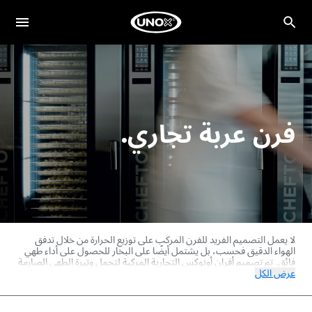
فرن عربة تجاري.
لا يعمل التصميم الفريد للفرن المركب على توزيع الحرارة من خلال تدفق
الهواء الدقيق فحسب، بل يشتمل أيضًا على البخار للحصول على أداء طهي
فائق. تم تصميم أفران أونوكس التجارية المركبة لتحمل وتيرة الطهي الصارمة
عرض الكل
للمطابخ الكبيرة ومراكز الطهي والفنادق والكافيتريات والمستشفيات. تم
تصميم هذه الأفران لدورات طهي مكثفة عالية الحجم، وتتعامل مع الأحمال
الكاملة بسهولة، سواء كانت طهي بالبخار أو التحميص أو الطهي على نار
هادئة أو الشواء أو القلي. توفر أفران أونوكس المركبة نتائج طهي متجانسة