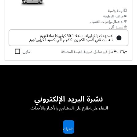
لوحة رقمية
مراقبة الرطوبة
الاتصال وإنترنت الأشياء
غسيل آلي
الاستهلاك بالكيلوواط ساعة: 30.1 كيلوواط ساعة/يوم
انبعاثات ثاني اكسيد الكربون: 0 كجم ثاني أكسيد الكربون/يوم
٧٠٬٠٣٦٫٠٠ د.إ.‏
قارن
غير شامل ضريبة القيمة المضافة
نشرة البريد الإلكتروني
البقاء على اطلاع على المشاريع والأخبار والأحداث.
اشترك