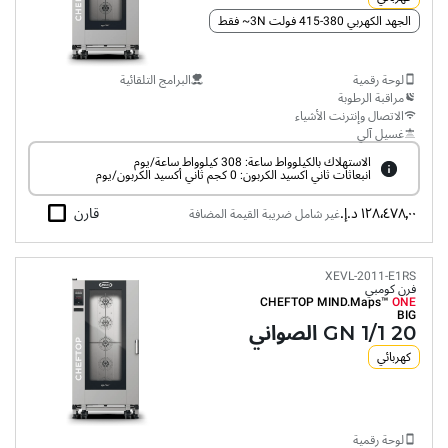
الجهد الكهربي 380-415 فولت 3N~ فقط
لوحة رقمية
البرامج التلقائية
مراقبة الرطوبة
الاتصال وإنترنت الأشياء
غسيل آلي
الاستهلاك بالكيلوواط ساعة: 308 كيلوواط ساعة/يوم
انبعاثات ثاني اكسيد الكربون: 0 كجم ثاني أكسيد الكربون/يوم
١٢٨٬٤٧٨٫٠٠ د.إ.‏
قارن
غير شامل ضريبة القيمة المضافة
XEVL-2011-E1RS
فرن كومبي
CHEFTOP MIND.Maps™
ONE
BIG
20 GN 1/1 الصواني
كهربائي
لوحة رقمية