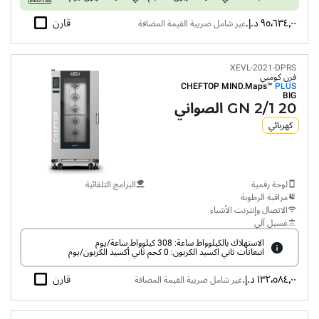
٩٥٬٦٣٤٫٠٠ د.إ.‏
قارن
غير شامل ضريبة القيمة المضافة
XEVL-2021-DPRS
فرن كومبي
CHEFTOP MIND.Maps™
PLUS
BIG
20 GN 2/1 الصواني
كهربائي
لوحة رقمية
البرامج التلقائية
مراقبة الرطوبة
الاتصال وإنترنت الأشياء
غسيل آلي
الاستهلاك بالكيلوواط ساعة: 308 كيلوواط ساعة/يوم
انبعاثات ثاني اكسيد الكربون: 0 كجم ثاني أكسيد الكربون/يوم
١٣٢٬٥٨٤٫٠٠ د.إ.‏
قارن
غير شامل ضريبة القيمة المضافة