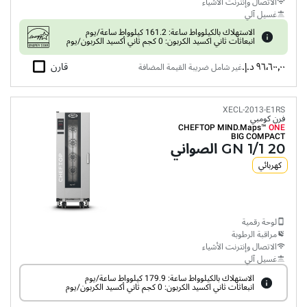
الاتصال وإنترنت الأشياء
غسيل آلي
الاستهلاك بالكيلوواط ساعة: 161.2 كيلوواط ساعة/يوم
انبعاثات ثاني اكسيد الكربون: 0 كجم ثاني أكسيد الكربون/يوم
٩٦٬٦٠٠٫٠٠ د.إ.‏
قارن
غير شامل ضريبة القيمة المضافة
XECL-2013-E1RS
فرن كومبي
CHEFTOP MIND.Maps™
ONE
BIG COMPACT
20 GN 1/1 الصواني
كهربائي
لوحة رقمية
مراقبة الرطوبة
الاتصال وإنترنت الأشياء
غسيل آلي
الاستهلاك بالكيلوواط ساعة: 179.9 كيلوواط ساعة/يوم
انبعاثات ثاني اكسيد الكربون: 0 كجم ثاني أكسيد الكربون/يوم