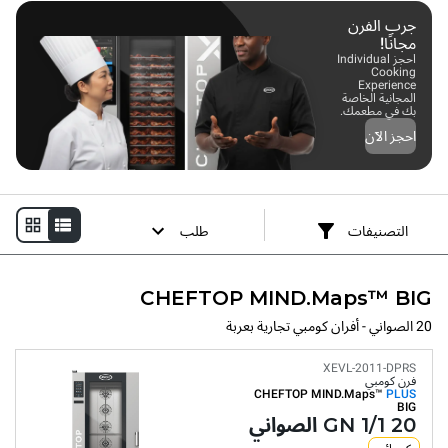
يمكن تكرارها باستمرار في أي ظروف.
جرب الفرن
مجانًا!
احجز Individual
Cooking
Experience
المجانية الخاصة
بك في مطعمك.
احجز الآن
التصنيفات
طلب
CHEFTOP MIND.Maps™ BIG
20 الصواني - أفران كومبي تجارية بعربة
XEVL-2011-DPRS
فرن كومبي
CHEFTOP MIND.Maps™
PLUS
BIG
20 GN 1/1 الصواني