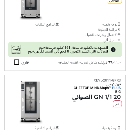
كهربائي
لوحة رقمية
البرامج التلقائية
مراقبة الرطوبة
الاتصال وإنترنت الأشياء
غسيل آلي
الاستهلاك بالكيلوواط ساعة: 161 كيلوواط ساعة/يوم
انبعاثات ثاني اكسيد الكربون: 0 كجم ثاني أكسيد الكربون/يوم
٩٩٬٠١٦٫٠٠ د.إ.‏
قارن
غير شامل ضريبة القيمة المضافة
XEVL-2011-GPRS
فرن كومبي
CHEFTOP MIND.Maps™
PLUS
BIG
20 GN 1/1 الصواني
غاز
لوحة رقمية
البرامج التلقائية