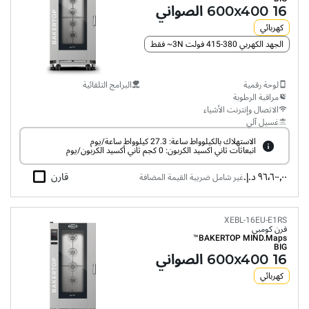
16 600x400 الصواني
كهربائي
الجهد الكهربي 380-415 فولت 3N~ فقط
لوحة رقمية
البرامج التلقائية
مراقبة الرطوبة
الاتصال وإنترنت الأشياء
غسيل آلي
الاستهلاك بالكيلوواط ساعة: 27.3 كيلوواط ساعة/يوم
انبعاثات ثاني اكسيد الكربون: 0 كجم ثاني أكسيد الكربون/يوم
٩٦٬٦٠٠٫٠٠ د.إ.‏
قارن
غير شامل ضريبة القيمة المضافة
XEBL-16EU-E1RS
فرن كومبي
BAKERTOP MIND.Maps™
BIG
16 600x400 الصواني
كهربائي