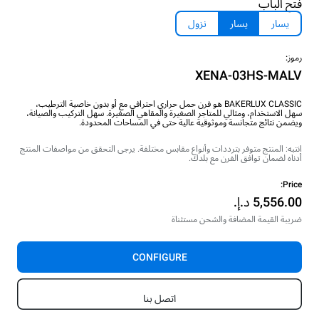
فتح الباب
يسار
يسار
نزول
رموز:
XENA-03HS-MALV
BAKERLUX CLASSIC هو فرن حمل حراري احترافي مع أو بدون خاصية الترطيب،
سهل الاستخدام، ومثالي للمتاجر الصغيرة والمقاهي الصغيرة. سهل التركيب والصيانة،
ويضمن نتائج متجانسة وموثوقية عالية حتى في المساحات المحدودة.
انتبه: المنتج متوفر بترددات وأنواع مقابس مختلفة. يرجى التحقق من مواصفات المنتج
أدناه لضمان توافق الفرن مع بلدك.
Price:
ضريبة القيمة المضافة والشحن مستثناة
CONFIGURE
اتصل بنا