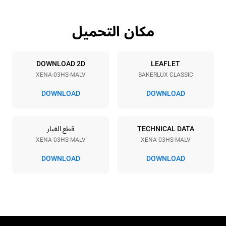
مكان التحميل
مواصفات الصواني
Tray size
Number of trays
460x330
3
DOWNLOAD 2D
LEAFLET
XENA-03HS-MALV
BAKERLUX CLASSIC
Distance between trays
75 mm
DOWNLOAD
DOWNLOAD
مزود الطاقة
TECHNICAL DATA
قطع الغيار
XENA-03HS-MALV
XENA-03HS-MALV
Electric power
Voltage
3 kW
230V 1N~
DOWNLOAD
DOWNLOAD
Frequency
نوع القابس
Schuko | H07RN-F
50 / 60 Hz