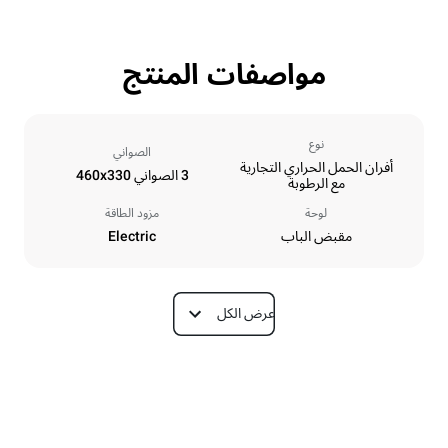
مواصفات المنتج
نوع
الصواني
أفران الحمل الحراري التجارية
3 الصواني 460x330
مع الرطوبة
لوحة
مزود الطاقة
مقبض الباب
Electric
عرض الكل
الأبعاد
Depth
Width
612 mm
600 mm
Weight
Height
34 kg
467 mm