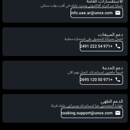
الاستفسارات العامة
راسلنا عبر البريد الإلكتروني وسنرد عليك في أقرب وقت ممكن.
info.uae.ar@unox.com
دعم المبيعات
اتصل بخبرائنا للحصول على استشارة مجانية.
+971 54 222 2491
دعم الخدمة
فنيونا جاهزون لمساعدتك. اتصل بهم الآن.
+971 50 120 2695
الدعم الطهي
طهاتنا المعتمدون هنا لمساعدتك وسيردّون عليك قريبًا.
cooking.support@unox.com