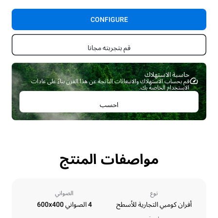
CONFIGURE
قم بتجربته مجانا
حاسبة الاستهلاك ​
قم بحساب الاستهلاك والانبعاثات الناتجة عن هذا الفرن بناءً على عادات
الاستخدام الخاصة بك.
احسب
مواصفات المنتج
نوع
الصواني
أفران كومبي التجارية للأسطح
4 الصواني 600x400