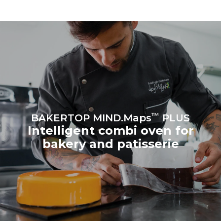
8 medium loads of
1 short wash
croissants
™
BAKERTOP MIND.Maps
PLUS
Intelligent combi oven for
bakery and patisserie