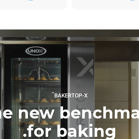
0 كجم ثاني أكسيد الكربون/يوم
يشمل التقدير الانبعاثات المباش
Estimated assuming the following
washing program (42 weeks/
™
BAKERTOP-X
he new benchma
for baking.