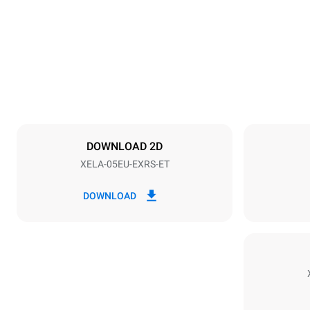
789 mm
Distance between trays
86 mm
DOWNLOAD 2D
XELA-05EU-EXRS-ET
Frequency
50 / 60 Hz
DOWNLOAD
Estimate based on daily use of the oven (300