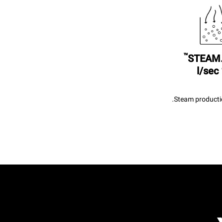
™
STEAM
Steam productio