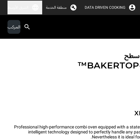
DATA DRIVEN COOKING
منطقة الخدمة
الشرق الأوسط
المركب
لأسطح
BAKERTO
X
Professional high-performance combi oven equipped with a state
intelligent technology designed to perfectly handle any p
Nevertheless it is ideal 