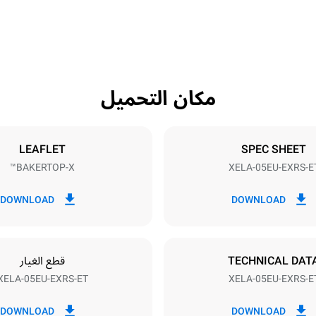
1018 mm
مكان التحميل
Tray size
N
600x400
LEAFLET
SPEC SHEET
BAKERTOP-X™
XELA-05EU-EXRS-E
Electric power
11,6 kW
380-415V 3N~ / 220-240V 3
DOWNLOAD
DOWNLOAD
TECHNICAL DAT
قطع الغيار
XELA-05EU-EXRS-ET
XELA-05EU-EXRS-E
اك بالكيلوواط ساعة
انبعاثات ثاني اكسيد الكربون
DOWNLOAD
DOWNLOAD