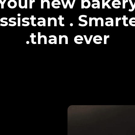
Your new baker
ssistant . Smart
than ever.