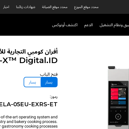
محدد موقع الموزع
محدد موقع الصيانة
شهادات زبائننا
اخبار
بيق ونظام التشغيل
الدعم
اكتشف أونوكس
أفران كومبي التجارية ل
P-X™
Digital.ID™
فتح الباب
يسار
يسار
رموز:
ELA-05EU-EXRS-ET
-of-the-art operating system and
astry and bakery cooking process.
for gastronomy cooking processes.