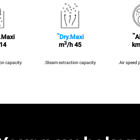
™
™
A
Dry.Maxi
.Maxi
3
/h
45 m
14 l/sec
Air speed 
Steam extraction capacity.
n capacity.