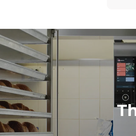
days/year):
8 medium loads of croissants
رة فقط
T