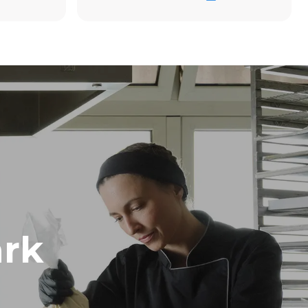
الكربون
15.4 كيلوواط ساعة/يوم
 weekly
year):
1 short wash
rk