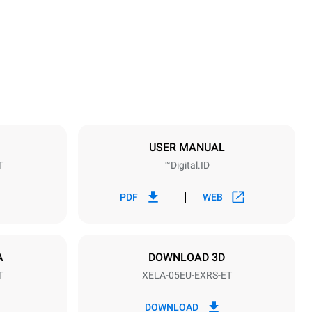
860 mm
Weight
100 kg
مواصفات الصواني
umber of trays
5
USER MANUAL
T
Digital.ID™
مزود الطاقة
Voltage
~ / 220-240V
PDF
WEB
1~
نوع القابس
غير مشمول
A
DOWNLOAD 3D
T
XELA-05EU-EXRS-ET
*
الاستهلاك بالكيلوواط ساعة وانبعاثات ثاني أكسيد
الاستهل
DOWNLOAD