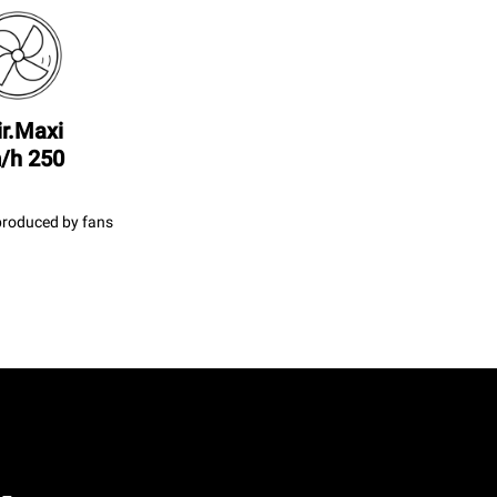
ir.Maxi
250 km/h
produced by fans.