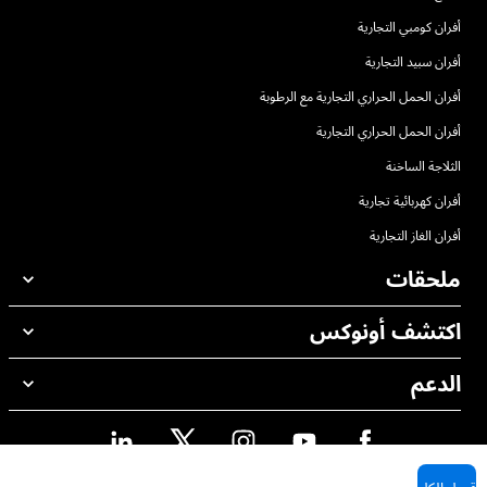
أفران كومبي التجارية
أفران سبيد التجارية
أفران الحمل الحراري التجارية مع الرطوبة
أفران الحمل الحراري التجارية
الثلاجة الساخنة
أفران كهربائية تجارية
أفران الغاز التجارية
ملحقات
اكتشف أونوكس
جميع الملحقات
منظفات الغسيل الاوتوماتيكي
الدعم
مكاتبنا حول العالم
منظفات الغسيل اليدوي
ضمان أونوكس
معالجة المياه باستخدام المرشحات
محدد موقع الموزع
معالجة المياه بالتناضح العكسي