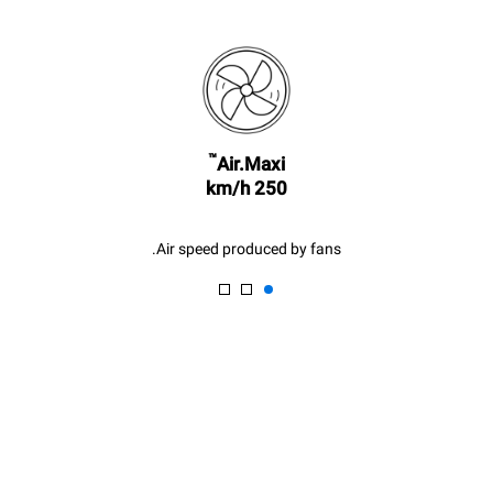
following weekly washing
the oven (300 days/year):
program (42 weeks/year):
8 medium loads of
1 short wash
croissants
™
Air.Maxi
250 km/h
Air speed produced by fans.