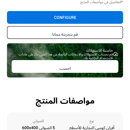
*التفاصيل في مواصفات المنتج.
CONFIGURE
قم بتجربته مجانا
حاسبة الاستهلاك ​
قم بحساب الاستهلاك والانبعاثات الناتجة عن هذا الفرن بناءً على عادات
الاستخدام الخاصة بك.
احسب
مواصفات المنتج
نوع
الصواني
أفران كومبي التجارية للأسطح
5 الصواني 600x400