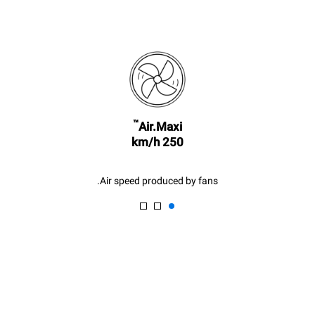
Estimated assuming the
Estimate based on daily use of
following weekly washing
the oven (300 days/year):
programs (42 weeks/year):
6 light loads of roast
1 long wash
chickens (loaded at 20%)
1 medium wash
1 full load of roast potatoes
3 full loads cooking with
steam
2 hours in an empty oven at
180 °C
™
Air.Maxi
250 km/h
Air speed produced by fans.