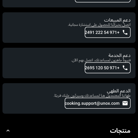
دعم المبيعات
اتصل بخبرائنا للحصول على استشارة مجانية.
+971 54 222 2491
دعم الخدمة
فنيونا جاهزون لمساعدتك. اتصل بهم الآن.
+971 50 120 2695
الدعم الطهي
طهاتنا المعتمدون هنا لمساعدتك وسيردّون عليك قريبًا.
cooking.support@unox.com
منتجات