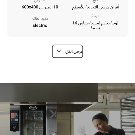
نوع
الصواني
أفران كومبي التجارية للأسطح
10 الصواني 600x400
لوحة
مزود الطاقة
لوحة تحكم لمسية مقاس 16
Electric
بوصة
عرض الكل
الأبعاد
Depth
Width
1018 mm
860 mm
Weight
Height
178 kg
1219 mm
مواصفات الصواني
Tray size
Number of trays
600x400
10