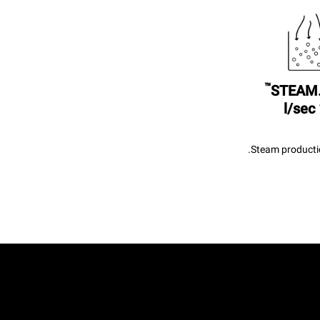
™
STEAM
Steam productio