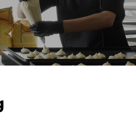
*
الاستهلاك بالكيلوواط ساعة وانبعاثات ثاني أكسيد
الاستهل
الكربون
19.3 كيلوواط ساعة/يوم
 weekly
year):
1 long wash
1 medium wash
.