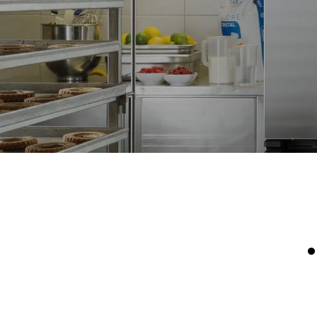
Estimate based on daily use of the oven (300
days/year):
6 light loads of roast chickens (loaded at
20%)
رة فقط
1 full load of roast potatoes
3 full loads cooking with steam
2 hours in an empty oven at 180 °C