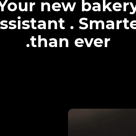
Your new baker
ssistant . Smart
than ever.