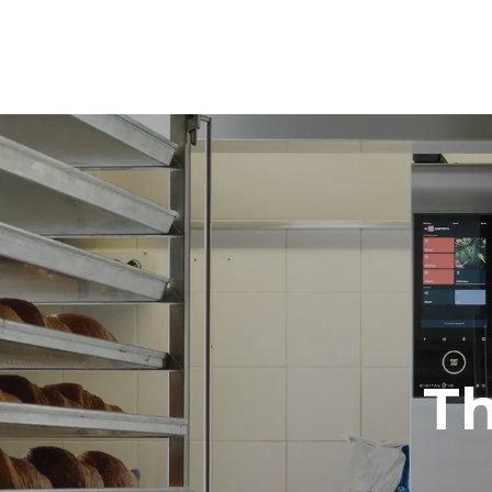
Height
1219 mm
Distance between trays
84 mm
Frequency
50 / 60 Hz
T