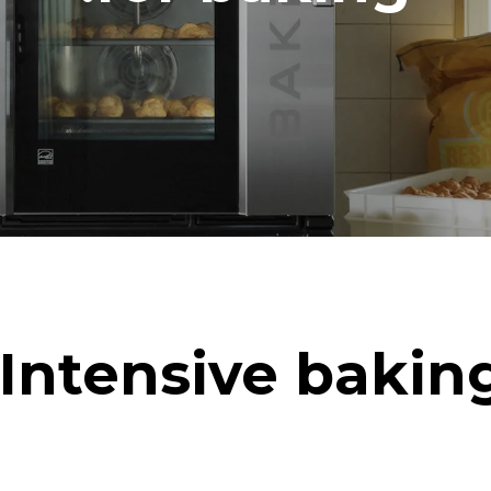
اك بالكيلوواط ساعة
انبعاثات ثاني اكسيد الكربون
0 كجم ثاني أكسيد الكربون/يوم
يشمل التقدير الانبعاثات المباش
Estimated assuming the following
washing programs (42 weeks/
Intensive baking