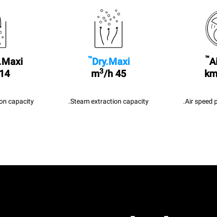
™
™
A
Dry.Maxi
.Maxi
3
/h
45 m
14 l/sec
Air speed 
Steam extraction capacity.
n capacity.