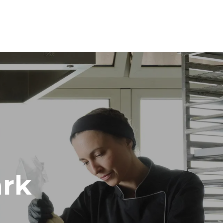
الأبعاد
Width
860 mm
Weight
178 kg
مواصفات الصواني
umber of trays
10
مزود الطاقة
Voltage
 220-240V 3~
rk
نوع القابس
غير مشمول