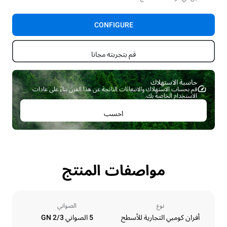
CONFIGURE
قم بتجربته مجانا
حاسبة الاستهلاك ​
قم بحساب الاستهلاك والانبعاثات الناتجة عن هذا الفرن بناءً على عادات
الاستخدام الخاصة بك.
احسب
مواصفات المنتج
نوع
الصواني
أفران كومبي التجارية للأسطح
5 الصواني GN 2/3