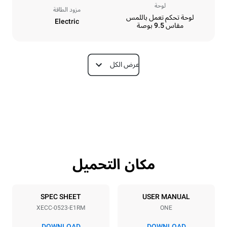
لوحة
مزود الطاقة
لوحة تحكم تعمل باللمس
Electric
مقاس 9.5 بوصة
عرض الكل
الأبعاد
Depth
Width
672 mm
535 mm
Weight
Height
56 kg
649 mm
مكان التحميل
مواصفات الصواني
Tray size
Number of trays
GN 2/3
5
SPEC SHEET
USER MANUAL
XECC-0523-E1RM
ONE
Distance between trays
67 mm
DOWNLOAD
DOWNLOAD