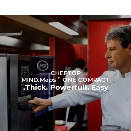
programs (42 weeks/year):
6 light loads of roast
1 long wash
chickens (loaded at 20%)
1 medium wash
1 full load of roast potatoes
3 full loads cooking with
steam
2 hours in an empty oven at
180 °C
CHEFTOP
™
MIND.Maps
ONE COMPACT
Thick. Powerfull. Easy.