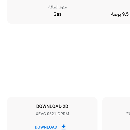
مزود الطاقة
Gas
Height
842 mm
Distance between trays
77 mm
DOWNLOAD 2D
XEVC-0621-GPRM
Frequency
50 / 60 Hz
DOWNLOAD