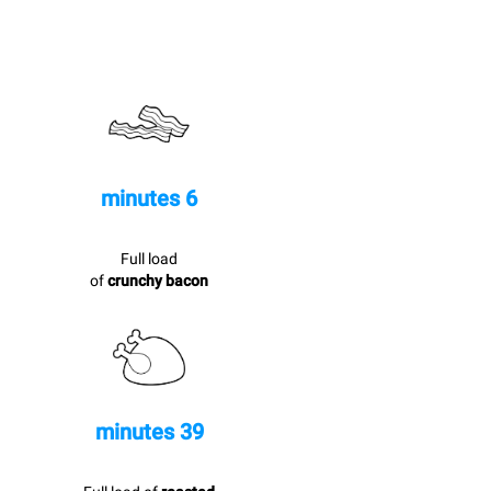
6 minutes
Full load
of
crunchy bacon
39 minutes