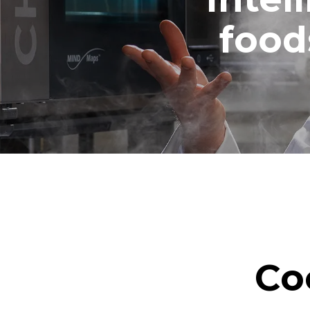
food
Co