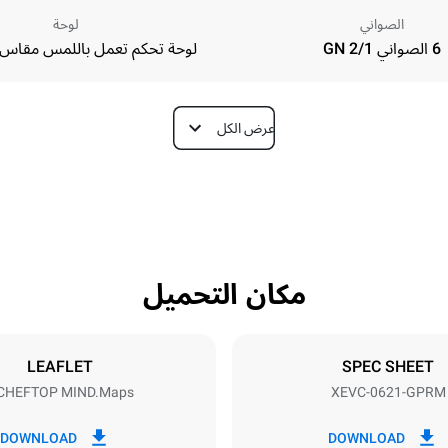
الصواني
لوحة
6 الصواني GN 2/1
لوحة تحكم تعمل باللمس مقاس 9.5 بوصة
عرض الكل
Depth
1145 mm
مكان التحميل
Tray size
N
GN 2/1
LEAFLET
SPEC SHEET
CHEFTOP MIND.Maps™
XEVC-0621-GPRM
Electric power
1 kW
DOWNLOAD
DOWNLOAD