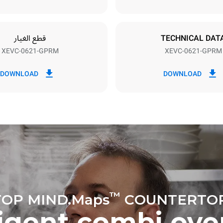
Nominal g
نوع القابس
Schuko | ✓
TECHNICAL DAT
قطع الغيار
XEVC-0621-GPRM
XEVC-0621-GPRM
اك بالكيلوواط ساعة
انبعاثات ثاني اكسيد الكربون
DOWNLOAD
DOWNLOAD
19.5 كجم ثاني أكسيد الكربون/يوم
يشمل التقدير فقط الانبعاثات ال
عن احتراق الغاز. الانبعاثات الم
استهلاك الكهرباء تساوي الصفر.
الانبعاثات الكهربائية غير المباش
الطاقة في الشبكة المتصلة بها؛ 
باختيار شراء الطاقة المولدة من
لا توجد بيانات متاحة لحساب الا
المباشرة المتعلقة بإمدادات الغاز
مصادر:
house Gas Protocol
Estimated assuming the following
washing programs (52 weeks/
™
OP MIND.Maps
COUNTERTOP
ligent combi ove