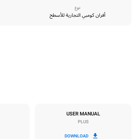
نوع
أفران كومبي التجارية للأسطح
الأبعاد
Width
860 mm
Weight
155 kg
مواصفات الصواني
umber of trays
6
USER MANUAL
PLUS
مزود الطاقة
Voltage
220-240V 1N~
DOWNLOAD