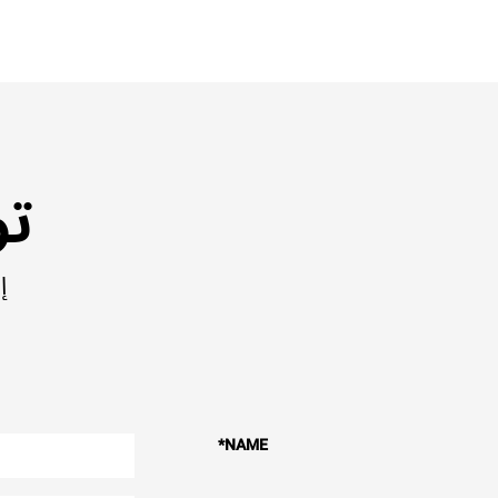
تو
إ
*
NAME