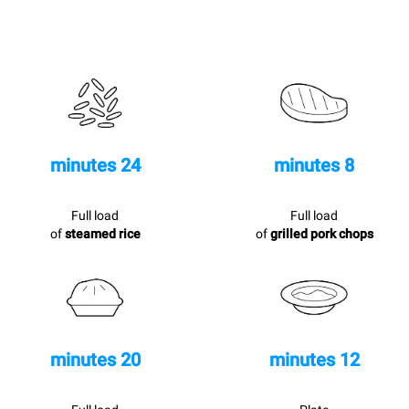
24 minutes
8 minutes
Full load
Full load
of
steamed rice
of
grilled pork chops
20 minutes
12 minutes