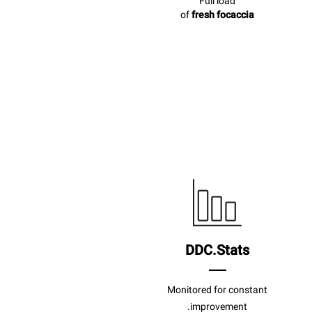
Full load
of
fresh focaccia
DDC.Stats
Monitored for constant
improvement.