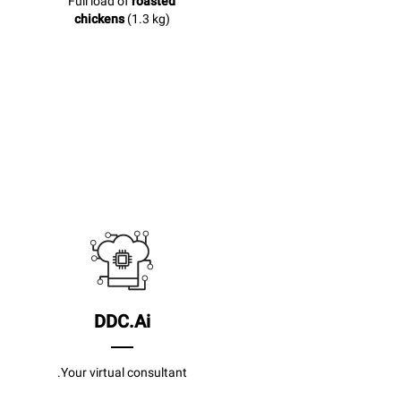
Full load of
roasted
chickens
(1.3 kg)
DDC.Ai
Your virtual consultant.