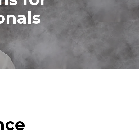
onals
nce