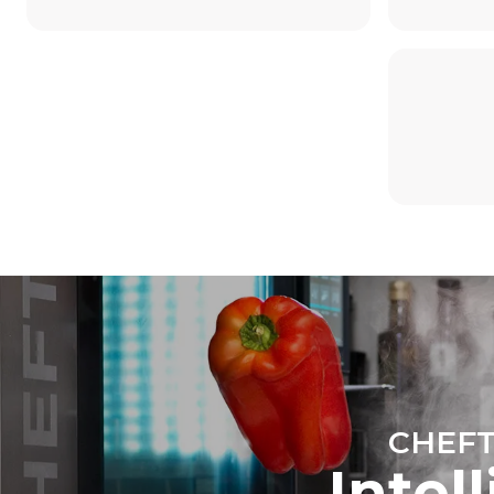
Estimate based on daily use of the oven (365
days/year):
6 full loads of roast chickens
6 full loads cooking with steam
مباشرة الناتجة
باشرة من
 تعتمد
رة على مزيج
ويمكن إبطالها
 مصادر متجددة.
نبعاثات غير
.
Green
CHEFT
Intel