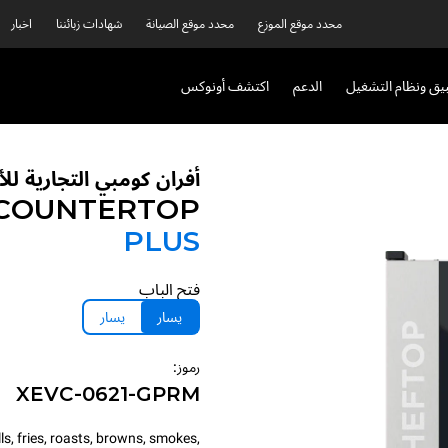
محدد موقع الموزع
محدد موقع الصيانة
شهادات زبائننا
اخبار
بيق ونظام التشغيل
الدعم
اكتشف أونوكس
أفران كومبي التجارية ل
 COUNTERTOP
PLUS
فتح الباب
يسار
يسار
رموز:
XEVC-0621-GPRM
, fries, roasts, browns, smokes,