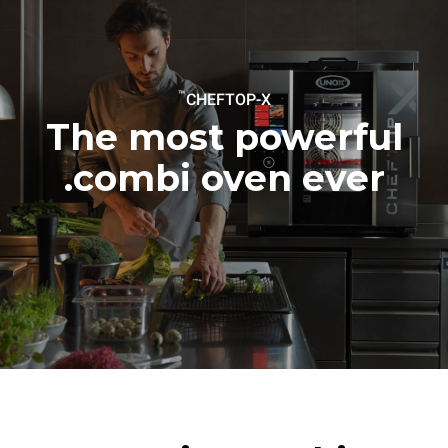
6 light loads of roast
1 long wash
chickens (loaded at 20%)
1 medium wash
1 full load of roast potatoes
3 full loads cooking with
steam
2 hours in an empty oven at
™
CHEFTOP-X
180 °C
The most powerful
combi oven ever.