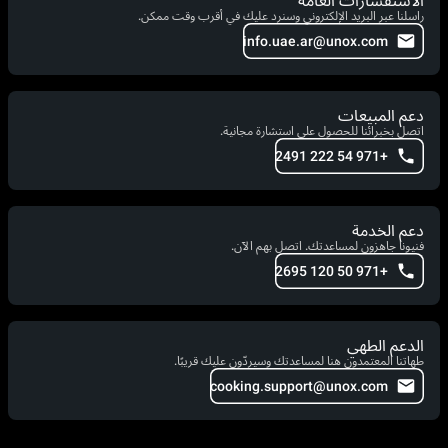
الاستفسارات العامة
راسلنا عبر البريد الإلكتروني وسنرد عليك في أقرب وقت ممكن.
info.uae.ar@unox.com
دعم المبيعات
اتصل بخبرائنا للحصول على استشارة مجانية.
+971 54 222 2491
دعم الخدمة
فنيونا جاهزون لمساعدتك. اتصل بهم الآن.
+971 50 120 2695
الدعم الطهي
طهاتنا المعتمدون هنا لمساعدتك وسيردّون عليك قريبًا.
cooking.support@unox.com