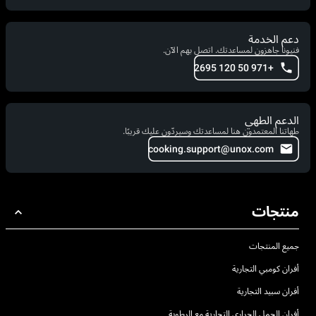
دعم الخدمة
فنيونا جاهزون لمساعدتك. اتصل بهم الآن.
+971 50 120 2695
الدعم الطهي
طهاتنا المعتمدون هنا لمساعدتك وسيردّون عليك قريبًا.
cooking.support@unox.com
منتجات
جميع المنتجات
أفران كومبي التجارية
أفران سبيد التجارية
أفران الحمل الحراري التجارية مع الرطوبة