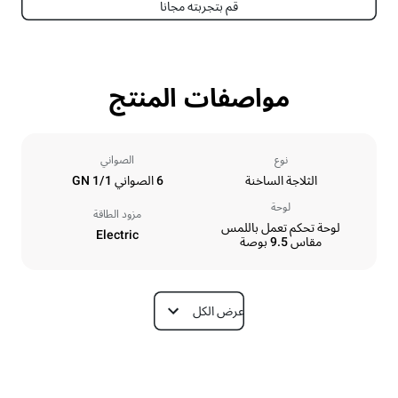
قم بتجربته مجانا
مواصفات المنتج
نوع
الصواني
الثلاجة الساخنة
6 الصواني GN 1/1
لوحة
مزود الطاقة
لوحة تحكم تعمل باللمس
Electric
مقاس 9.5 بوصة
عرض الكل
الأبعاد
Depth
Width
628 mm
750 mm
Weight
Height