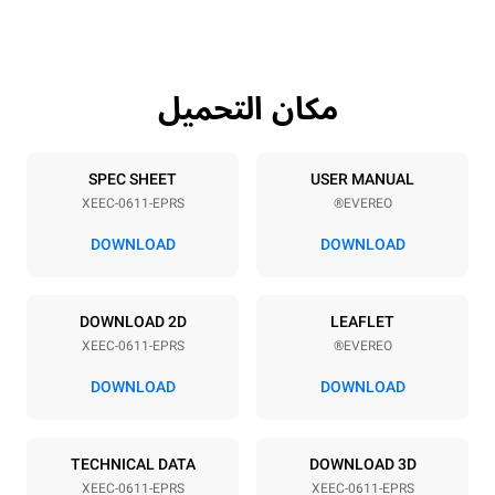
59 kg
647 mm
مكان التحميل
مواصفات الصواني
Tray size
Number of trays
GN 1/1
6
SPEC SHEET
USER MANUAL
XEEC-0611-EPRS
EVEREO®
Distance between trays
67 mm
DOWNLOAD
DOWNLOAD
مزود الطاقة
DOWNLOAD 2D
LEAFLET
XEEC-0611-EPRS
EVEREO®
Electric power
Voltage
2,9 kW
220-240V 1~
DOWNLOAD
DOWNLOAD
Frequency
نوع القابس
Type G | H07RN-F
50 / 60 Hz
TECHNICAL DATA
DOWNLOAD 3D
XEEC-0611-EPRS
XEEC-0611-EPRS