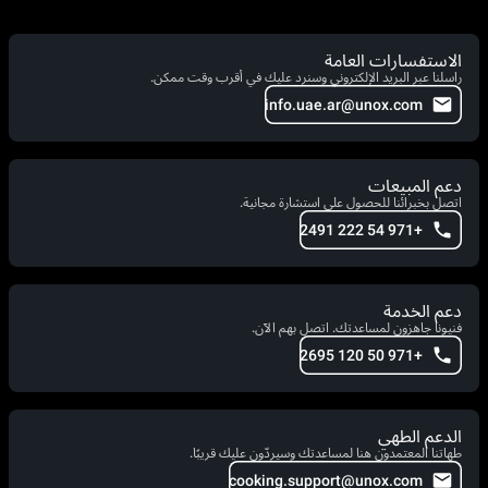
الاستفسارات العامة
راسلنا عبر البريد الإلكتروني وسنرد عليك في أقرب وقت ممكن.
info.uae.ar@unox.com
دعم المبيعات
اتصل بخبرائنا للحصول على استشارة مجانية.
+971 54 222 2491
دعم الخدمة
فنيونا جاهزون لمساعدتك. اتصل بهم الآن.
+971 50 120 2695
الدعم الطهي
طهاتنا المعتمدون هنا لمساعدتك وسيردّون عليك قريبًا.
cooking.support@unox.com