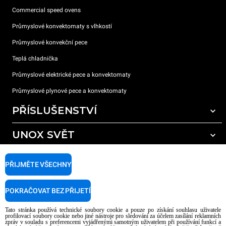
Commercial speed ovens
Průmyslové konvektomaty s vlhkostí
Průmyslové konvekční pece
Teplá chladnička
Průmyslové elektrické pece a konvektomaty
Průmyslové plynové pece a konvektomaty
PŘÍSLUŠENSTVÍ
UNOX SVĚT
Všechna příslušenství
Mycí prostředky pro automatické mytí
PODPORA
Naše pobočky po celém světě
PŘIJMĚTE VŠECHNY
Čisticí prostředky pro ruční mytí
Úprava vody pryskyřičnými filtry
Záruka Unox
POKRAČOVAT BEZ PŘIJETÍ
Úprava vody reverzní osmózou
Najděte Prodejce
Tato stránka používá technické soubory cookie a pouze po získání souhlasu uživatele
Najděte Servisní Střediska
profilovací soubory cookie nebo jiné nástroje pro sledování za účelem zasílání reklamních
zpráv v souladu s preferencemi vyjádřenými samotným uživatelem při používání funkcí a
AI Content Disclaimer
Privacy policy
Cookie policy