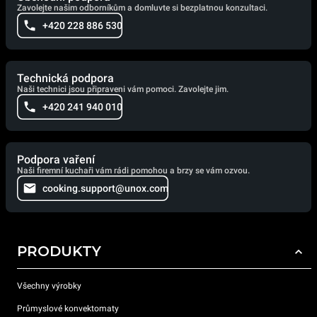
Zavolejte našim odborníkům a domluvte si bezplatnou konzultaci.
+420 228 886 530
Technická podpora
Naši technici jsou připraveni vám pomoci. Zavolejte jim.
+420 241 940 010
Podpora vaření
Naši firemní kuchaři vám rádi pomohou a brzy se vám ozvou.
cooking.support@unox.com
PRODUKTY
Všechny výrobky
Průmyslové konvektomaty