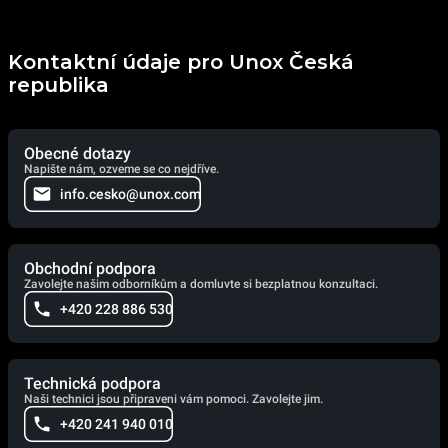
Kontaktní údaje pro Unox Česká
republika
Obecné dotazy
Napište nám, ozveme se co nejdříve.
info.cesko@unox.com
Obchodní podpora
Zavolejte našim odborníkům a domluvte si bezplatnou konzultaci.
+420 228 886 530
Technická podpora
Naši technici jsou připraveni vám pomoci. Zavolejte jim.
+420 241 940 010