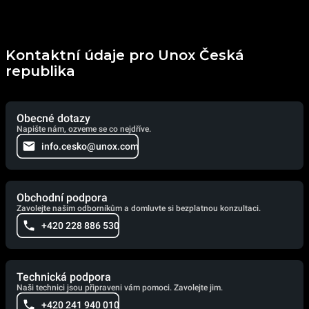
Kontaktní údaje pro Unox Česká
republika
Obecné dotazy
Napište nám, ozveme se co nejdříve.
info.cesko@unox.com
Obchodní podpora
Zavolejte našim odborníkům a domluvte si bezplatnou konzultaci.
+420 228 886 530
Technická podpora
Naši technici jsou připraveni vám pomoci. Zavolejte jim.
+420 241 940 010