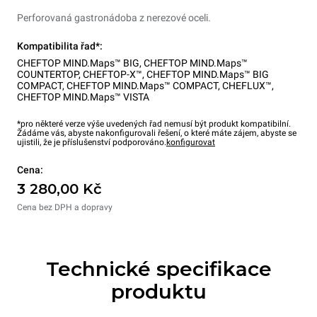
Perforovaná gastronádoba z nerezové oceli.
Kompatibilita řad*:
CHEFTOP MIND.Maps™ BIG
,
CHEFTOP MIND.Maps™
COUNTERTOP
,
CHEFTOP-X™
,
CHEFTOP MIND.Maps™ BIG
COMPACT
,
CHEFTOP MIND.Maps™ COMPACT
,
CHEFLUX™
,
CHEFTOP MIND.Maps™ VISTA
*pro některé verze výše uvedených řad nemusí být produkt kompatibilní.
Žádáme vás, abyste nakonfigurovali řešení, o které máte zájem, abyste se
ujistili, že je příslušenství podporováno.
konfigurovat
Cena:
3 280,00 Kč
Cena bez DPH a dopravy
Technické specifikace
produktu