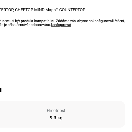
TERTOP
,
CHEFTOP MIND.Maps™ COUNTERTOP
d nemusí být produkt kompatibilní. Žádáme vás, abyste nakonfigurovali řešení,
, že je příslušenství podporováno.
konfigurovat
u
Hmotnost
9.3 kg