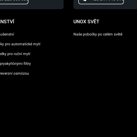
ENSTVÍ
UNOX SVĚT
lušenství
Naše pobočky po celém světě
dky pro automatické mytí
ředky pro ruční mytí
ryskyřičnými filtry
reverzní osmózou