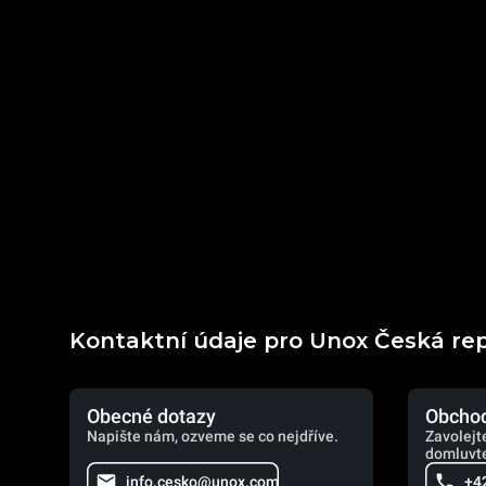
Kontaktní údaje pro Unox Česká re
Obecné dotazy
Obchod
Napište nám, ozveme se co nejdříve.
Zavolejt
domluvte
info.cesko@unox.com
+4