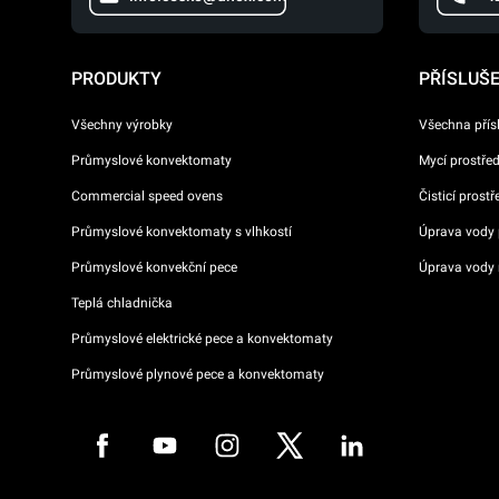
PRODUKTY
PŘÍSLUŠ
Všechny výrobky
Všechna přís
Průmyslové konvektomaty
Mycí prostře
Commercial speed ovens
Čisticí prost
Průmyslové konvektomaty s vlhkostí
Úprava vody p
Průmyslové konvekční pece
Úprava vody 
Teplá chladnička
Průmyslové elektrické pece a konvektomaty
Průmyslové plynové pece a konvektomaty