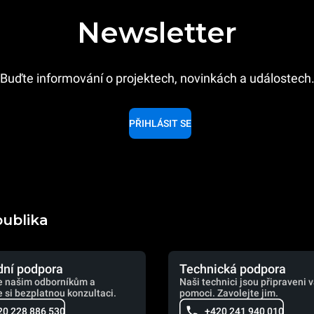
Newsletter
Buďte informování o projektech, novinkách a událostech
PŘIHLÁSIT SE
publika
ní podpora
Technická podpora
e našim odborníkům a
Naši technici jsou připraveni 
 si bezplatnou konzultaci.
pomoci. Zavolejte jim.
20 228 886 530
+420 241 940 010