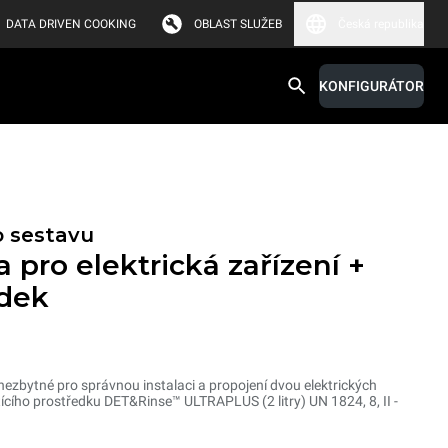
DATA DRIVEN COOKING
OBLAST SLUŽEB
Česká republika
KONFIGURÁTOR
o sestavu
 pro elektrická zařízení +
edek
zbytné pro správnou instalaci a propojení dvou elektrických
stícího prostředku DET&Rinse™ ULTRAPLUS (2 litry) UN 1824, 8, II -