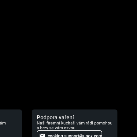
.
Podpora vaření
vám
Naši firemní kuchaři vám rádi pomohou
a brzy se vám ozvou.
cooking.support@unox.com