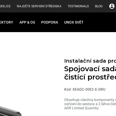
ODEJCE
NAJDĚTE SERVISNÍ STŘEDISKA
TESTIMONIALS
BLOG
EKTORY
APP & OS
PODPORA
UNOX SVĚT
Instalační sada pr
Spojovací sada
čistící prostř
Kód: XEAQC-00E2-E-DRU
Obsahuje všechny komponenty ne
zařízení do sestavy a 2 láhve či
ADR Limited Quantity.