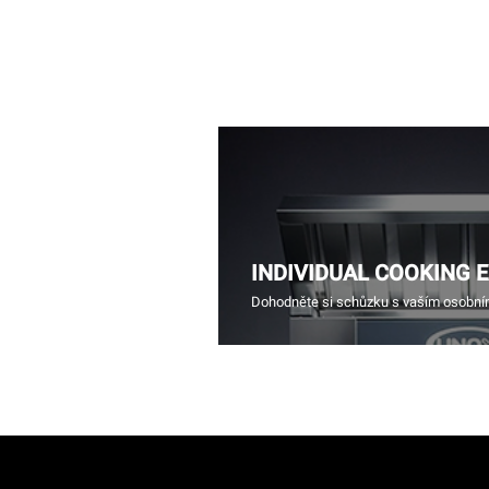
INDIVIDUAL COOKING 
Dohodněte si schůzku s vaším osobn