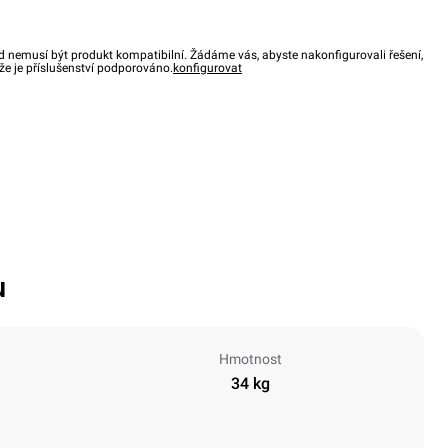
d nemusí být produkt kompatibilní. Žádáme vás, abyste nakonfigurovali řešení,
, že je příslušenství podporováno.
konfigurovat
u
Hmotnost
34 kg