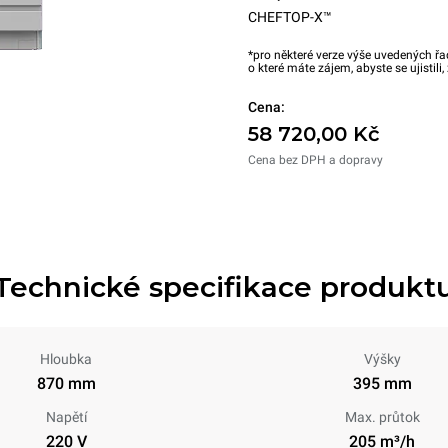
CHEFTOP-X™
*pro některé verze výše uvedených řa
o které máte zájem, abyste se ujistili
Cena:
58 720,00 Kč
Cena bez DPH a dopravy
Technické specifikace produkt
Hloubka
Výšky
870 mm
395 mm
Napětí
Max. průtok
220 V
205 m³/h