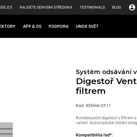
ODEJCE
NAJDĚTE SERVISNÍ STŘEDISKA
TESTIMONIALS
BLOG
EKTORY
APP & OS
PODPORA
UNOX SVĚT
Systém odsávání v
Digestoř Vent
filtrem
Kód: XEDHA-CF11
Kondenzační digestoř s filtrem s
vaření. Automatické čištění int
Kompatibilita řad*: