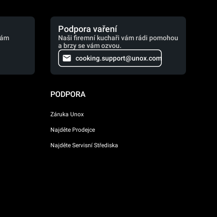
Podpora vaření
vám
Naši firemní kuchaři vám rádi pomohou
a brzy se vám ozvou.
cooking.support@unox.com
PODPORA
Záruka Unox
Najděte Prodejce
Najděte Servisní Střediska