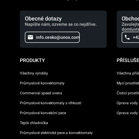
Obecné dotazy
Obchod
Napište nám, ozveme se co nejdříve.
Zavolejt
domluvte
info.cesko@unox.com
+4
PRODUKTY
PŘÍSLUŠ
Všechny výrobky
Všechna přís
Průmyslové konvektomaty
Mycí prostře
Commercial speed ovens
Čisticí prost
Průmyslové konvektomaty s vlhkostí
Úprava vody p
Průmyslové konvekční pece
Úprava vody 
Teplá chladnička
Průmyslové elektrické pece a konvektomaty