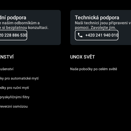
ní podpora
Technická podpora
e našim odborníkům a
Naši technici jsou připraveni 
 si bezplatnou konzultaci.
pomoci. Zavolejte jim.
20 228 886 530
+420 241 940 010
ENSTVÍ
UNOX SVĚT
lušenství
Naše pobočky po celém světě
dky pro automatické mytí
ředky pro ruční mytí
ryskyřičnými filtry
reverzní osmózou