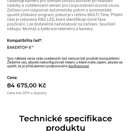
Obsahuje kameru pro snímání obrazů potravin při vkládání
nádoby a vzdálenostní sensor pro rozpoznávání úrovně vsunu.
Zařízení umí rozpoznat automaticky pokrm a automaticky
spustit příslušný program, pokud je v režimu MULTI.Time. Přední
část je vybavena RBG LED, která identifikuje různé fáze
používání. Lze dodatečně nainstalovat na zařízení. Součástí
nákupu: Montáž a kalibrace telemetru a kamery.
Kompatibilita řad*:
BAKERTOP-X™
*pro některé verze výše uvedených řad nemusí být produkt kompatibilní.
Žádáme vás, abyste nakonfigurovali řešení, o které máte zájem, abyste se
ujistili, že je příslušenství podporováno.
konfigurovat
Cena:
84 675,00 Kč
Cena bez DPH a dopravy
Technické specifikace
produktu