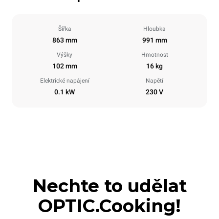
Šířka
Hloubka
863 mm
991 mm
Výšky
Hmotnost
102 mm
16 kg
Elektrické napájení
Napětí
0.1 kW
230 V
Nechte to udělat
OPTIC.Cooking!