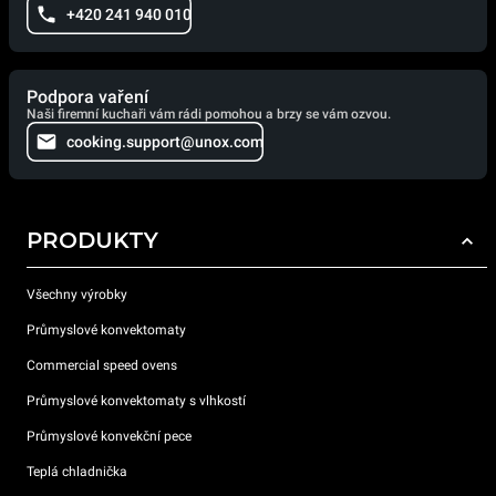
+420 241 940 010
Podpora vaření
Naši firemní kuchaři vám rádi pomohou a brzy se vám ozvou.
cooking.support@unox.com
PRODUKTY
Všechny výrobky
Průmyslové konvektomaty
Commercial speed ovens
Průmyslové konvektomaty s vlhkostí
Průmyslové konvekční pece
Teplá chladnička