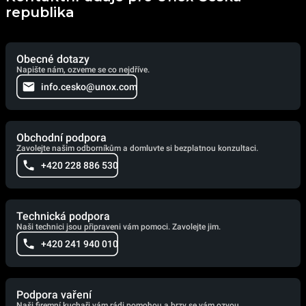
republika
Obecné dotazy
Napište nám, ozveme se co nejdříve.
info.cesko@unox.com
Obchodní podpora
Zavolejte našim odborníkům a domluvte si bezplatnou konzultaci.
+420 228 886 530
Technická podpora
Naši technici jsou připraveni vám pomoci. Zavolejte jim.
+420 241 940 010
Podpora vaření
Naši firemní kuchaři vám rádi pomohou a brzy se vám ozvou.