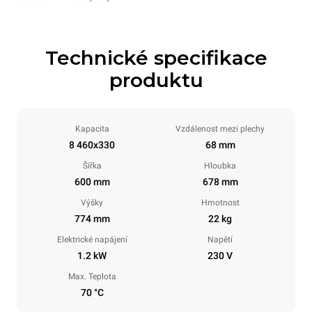
Technické specifikace
produktu
Kapacita
Vzdálenost mezi plechy
8 460x330
68 mm
Šířka
Hloubka
600 mm
678 mm
Výšky
Hmotnost
774 mm
22 kg
Elektrické napájení
Napětí
1.2 kW
230 V
Max. Teplota
70 °C