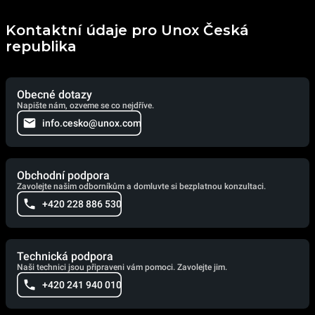
Kontaktní údaje pro Unox Česká
republika
Obecné dotazy
Napište nám, ozveme se co nejdříve.
info.cesko@unox.com
Obchodní podpora
Zavolejte našim odborníkům a domluvte si bezplatnou konzultaci.
+420 228 886 530
Technická podpora
Naši technici jsou připraveni vám pomoci. Zavolejte jim.
+420 241 940 010