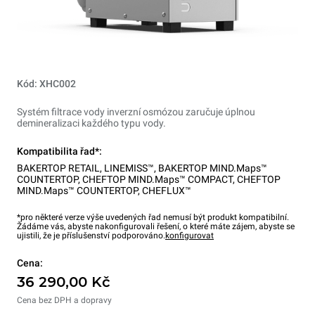
Kód: XHC002
Systém filtrace vody inverzní osmózou zaručuje úplnou
demineralizaci každého typu vody.
Kompatibilita řad*:
BAKERTOP RETAIL
,
LINEMISS™
,
BAKERTOP MIND.Maps™
COUNTERTOP
,
CHEFTOP MIND.Maps™ COMPACT
,
CHEFTOP
MIND.Maps™ COUNTERTOP
,
CHEFLUX™
*pro některé verze výše uvedených řad nemusí být produkt kompatibilní.
Žádáme vás, abyste nakonfigurovali řešení, o které máte zájem, abyste se
ujistili, že je příslušenství podporováno.
konfigurovat
Cena:
36 290,00 Kč
Cena bez DPH a dopravy