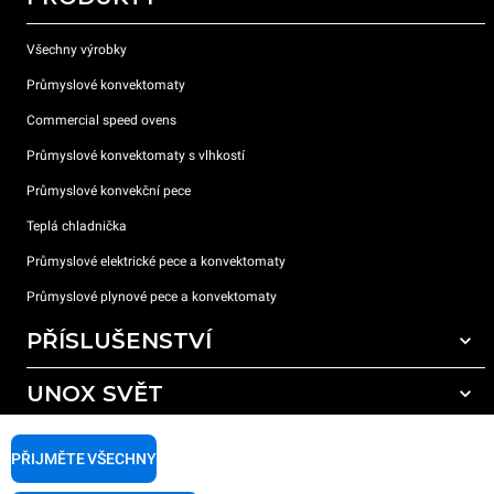
Všechny výrobky
Průmyslové konvektomaty
Commercial speed ovens
Průmyslové konvektomaty s vlhkostí
Průmyslové konvekční pece
Teplá chladnička
Průmyslové elektrické pece a konvektomaty
Průmyslové plynové pece a konvektomaty
PŘÍSLUŠENSTVÍ
UNOX SVĚT
Všechna příslušenství
Mycí prostředky pro automatické mytí
PODPORA
Naše pobočky po celém světě
PŘIJMĚTE VŠECHNY
Čisticí prostředky pro ruční mytí