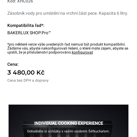
Kód: XHC026
Zásobník vody pro umístění na vrchní část pece. Kapacita 6 litry.
Kompatibilita řad*:
BAKERLUX SHOP.Pro™
*pro některé verze výše uvedených řad nemusí být produkt kompatibilní.
Žádáme vás, abyste nakonfigurovali řešení, o které máte zájem, abyste se
ujistili, že je příslušenství podporováno.
konfigurovat
Cena:
3 480,00 Kč
Cena bez DPH a dopravy
INDIVIDUAL COOKING EXPERIENCE
Dohodněte si schůzku s vaším osobním Šéfkuchařem.