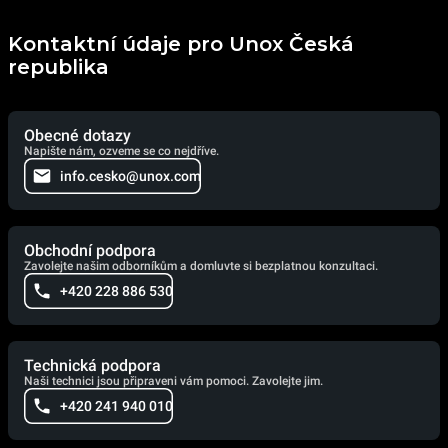
Kontaktní údaje pro Unox Česká
republika
Obecné dotazy
Napište nám, ozveme se co nejdříve.
info.cesko@unox.com
Obchodní podpora
Zavolejte našim odborníkům a domluvte si bezplatnou konzultaci.
+420 228 886 530
Technická podpora
Naši technici jsou připraveni vám pomoci. Zavolejte jim.
+420 241 940 010