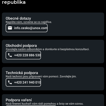
republika
Obecné dotazy
Napište nám, ozveme se co nejdříve.
info.cesko@unox.com
Obchodní podpora
Zavolejte našim odborníkům a domluvte si bezplatnou konzultaci.
+420 228 886 530
Technická podpora
Naši technici jsou připraveni vám pomoci. Zavolejte jim.
+420 241 940 010
Podpora vaření
Naši firemní kuchaři vám rádi pomohou a brzy se vám ozvou.