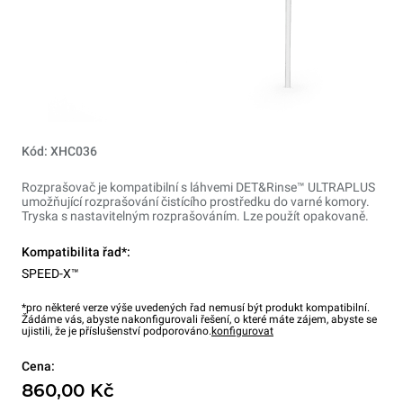
Kód: XHC036
Rozprašovač je kompatibilní s láhvemi DET&Rinse™ ULTRAPLUS
umožňující rozprašování čistícího prostředku do varné komory.
Tryska s nastavitelným rozprašováním. Lze použít opakovaně.
Kompatibilita řad*:
SPEED-X™
*pro některé verze výše uvedených řad nemusí být produkt kompatibilní.
Žádáme vás, abyste nakonfigurovali řešení, o které máte zájem, abyste se
ujistili, že je příslušenství podporováno.
konfigurovat
Cena:
860,00 Kč