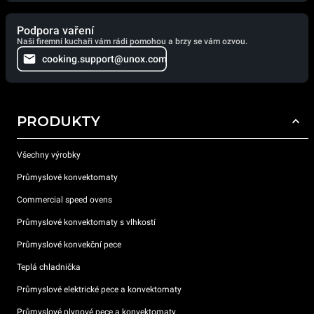
Podpora vaření
Naši firemní kuchaři vám rádi pomohou a brzy se vám ozvou.
cooking.support@unox.com
PRODUKTY
Všechny výrobky
Průmyslové konvektomaty
Commercial speed ovens
Průmyslové konvektomaty s vlhkostí
Průmyslové konvekční pece
Teplá chladnička
Průmyslové elektrické pece a konvektomaty
Průmyslové plynové pece a konvektomaty