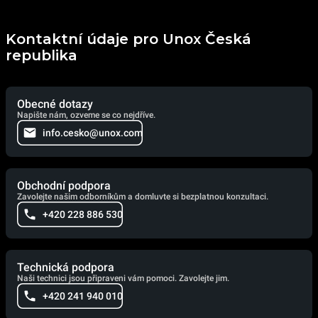
Kontaktní údaje pro Unox Česká
republika
Obecné dotazy
Napište nám, ozveme se co nejdříve.
info.cesko@unox.com
Obchodní podpora
Zavolejte našim odborníkům a domluvte si bezplatnou konzultaci.
+420 228 886 530
Technická podpora
Naši technici jsou připraveni vám pomoci. Zavolejte jim.
+420 241 940 010