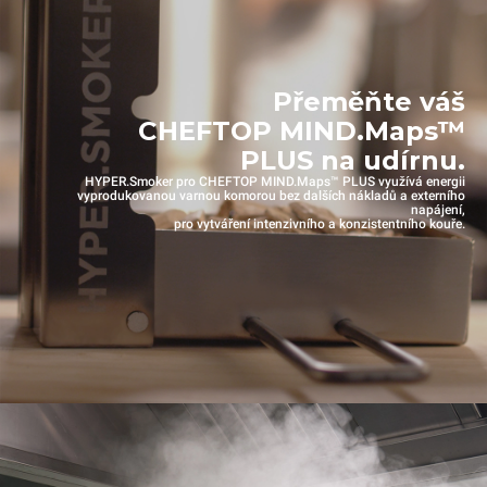
Přeměňte váš
CHEFTOP MIND.Maps™
PLUS na udírnu.
HYPER.Smoker pro CHEFTOP MIND.Maps™ PLUS využívá energii
vyprodukovanou varnou komorou bez dalších nákladů a externího
napájení,
pro vytváření intenzivního a konzistentního kouře.