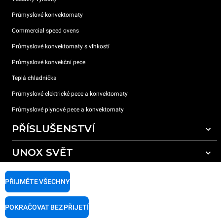
Průmyslové konvektomaty
Commercial speed ovens
Průmyslové konvektomaty s vlhkostí
Průmyslové konvekční pece
Teplá chladnička
Průmyslové elektrické pece a konvektomaty
Průmyslové plynové pece a konvektomaty
PŘÍSLUŠENSTVÍ
UNOX SVĚT
Všechna příslušenství
Mycí prostředky pro automatické mytí
PODPORA
Naše pobočky po celém světě
PŘIJMĚTE VŠECHNY
Čisticí prostředky pro ruční mytí
Úprava vody pryskyřičnými filtry
Záruka Unox
POKRAČOVAT BEZ PŘIJETÍ
Úprava vody reverzní osmózou
Najděte Prodejce