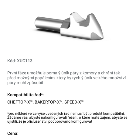
Kód: XUC113
První fáze umožňuje pomalý únik páry z komory a chrání tak
před možnými popálením, který by rychlý únik velkého množství
páry mohl způsobit.
Kompatibilita řad*:
CHEFTOP-X™
,
BAKERTOP-X™
,
SPEED-X™
*pro některé verze výše uvedených řad nemusí být produkt kompatibilní.
Žádáme vás, abyste nakonfigurovali řešení, o které máte zájem, abyste se
ujistili, že je příslušenství podporováno.
konfigurovat
Cena: