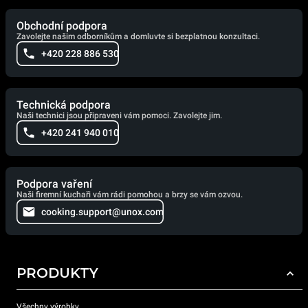
Obchodní podpora
Zavolejte našim odborníkům a domluvte si bezplatnou konzultaci.
+420 228 886 530
Technická podpora
Naši technici jsou připraveni vám pomoci. Zavolejte jim.
+420 241 940 010
Podpora vaření
Naši firemní kuchaři vám rádi pomohou a brzy se vám ozvou.
cooking.support@unox.com
PRODUKTY
Všechny výrobky