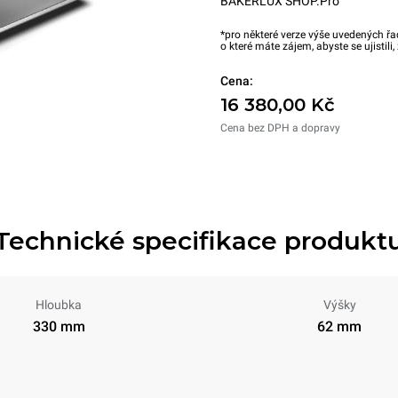
BAKERLUX SHOP.Pro™
*pro některé verze výše uvedených řa
o které máte zájem, abyste se ujistili
Cena:
16 380,00 Kč
Cena bez DPH a dopravy
Technické specifikace produkt
Hloubka
Výšky
330 mm
62 mm