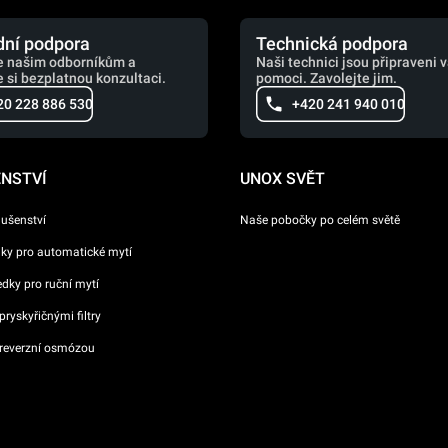
ní podpora
Technická podpora
e našim odborníkům a
Naši technici jsou připraveni 
 si bezplatnou konzultaci.
pomoci. Zavolejte jim.
20 228 886 530
+420 241 940 010
ENSTVÍ
UNOX SVĚT
lušenství
Naše pobočky po celém světě
dky pro automatické mytí
ředky pro ruční mytí
ryskyřičnými filtry
reverzní osmózou