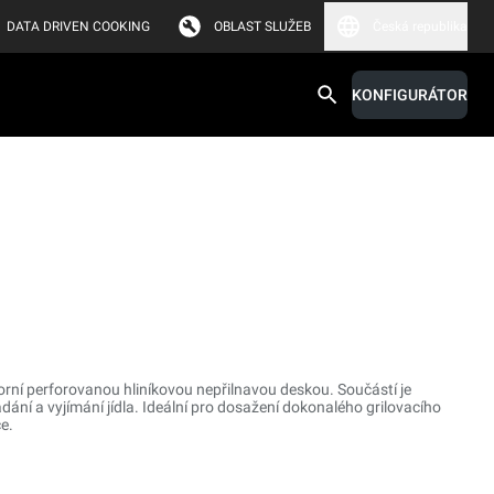
DATA DRIVEN COOKING
OBLAST SLUŽEB
Česká republika
KONFIGURÁTOR
orní perforovanou hliníkovou nepřilnavou deskou. Součástí je
ádání a vyjímání jídla. Ideální pro dosažení dokonalého grilovacího
e.