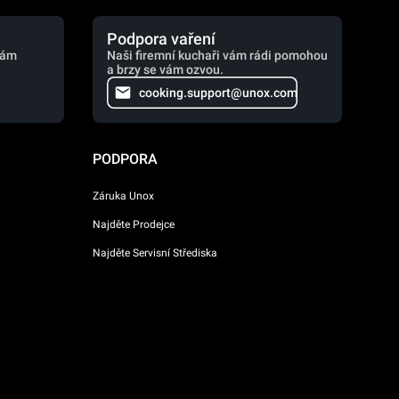
Podpora vaření
vám
Naši firemní kuchaři vám rádi pomohou
a brzy se vám ozvou.
cooking.support@unox.com
PODPORA
Záruka Unox
Najděte Prodejce
Najděte Servisní Střediska