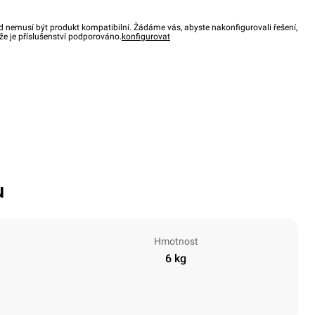
d nemusí být produkt kompatibilní. Žádáme vás, abyste nakonfigurovali řešení,
, že je příslušenství podporováno.
konfigurovat
u
Hmotnost
6 kg