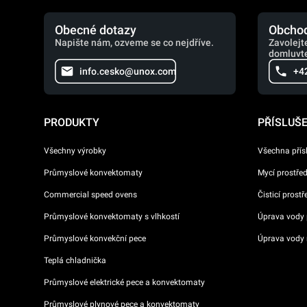
Obecné dotazy
Obchod
Napište nám, ozveme se co nejdříve.
Zavolejt
domluvte
info.cesko@unox.com
+4
PRODUKTY
PŘÍSLUŠ
Všechny výrobky
Všechna přís
Průmyslové konvektomaty
Mycí prostře
Commercial speed ovens
Čisticí prost
Průmyslové konvektomaty s vlhkostí
Úprava vody p
Průmyslové konvekční pece
Úprava vody 
Teplá chladnička
Průmyslové elektrické pece a konvektomaty
Průmyslové plynové pece a konvektomaty