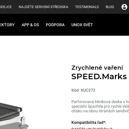
ODEJCE
NAJDĚTE SERVISNÍ STŘEDISKA
TESTIMONIALS
BLOG
EKTORY
APP & OS
PODPORA
UNOX SVĚT
Zrychlené vaření
SPEED.Marks
Kód: XUC272
Perforovaná hliníková deska s h
speciální špachtle pro rychlé vkl
otisku na obou stranách sendvič
Kompatibilita řad*: