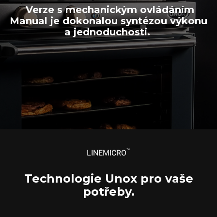
Elektrický
Elektrický
Elektrický
Verze s mechanickým ovládáním
Jednofázové napájení
Jednofázové napájení
Jednofázové napájení
Manual je dokonalou syntézou výkonu
700,00 €
750,00 €
bez DPH
bez DPH
650,00 €
bez DPH
a jednoduchosti.
™
LINEMICRO
Technologie Unox pro vaše
potřeby.