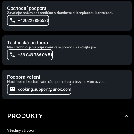
Obchodní podpora
Zavolejte našim odborníkům a domluvte si bezplatnou konzultaci.
+420228886530
Technická podpora
Naši technici jsou připraveni vám pomoci. Zavolejte jim.
+39 049 736 06 51
Podpora vaření
Naši firemní kuchaři vám rádi pomohou a brzy se vám ozvou.
cooking.support@unox.com
PRODUKTY
Všechny výrobky