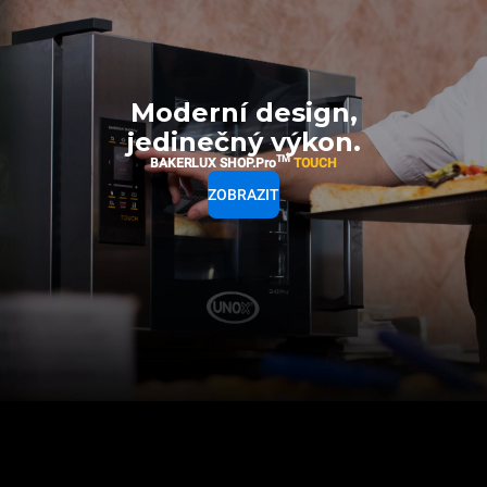
Moderní design,
jedinečný výkon.
TM
BAKERLUX SHOP.Pro
TOUCH
ZOBRAZIT