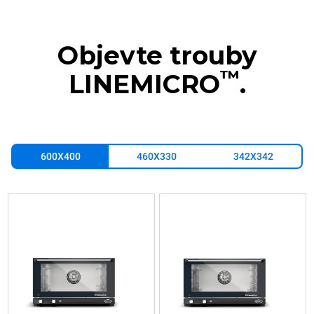
Objevte trouby
™
LINEMICRO
.
600X400
460X330
342X342
XF033
XF043
Konvenční
Konvenční
LINEMICRO™
LINEMICRO™
COUNTERTOP
COUNTERTOP
3
4
600x400
600x400
vsuvů
vsuvů
Elektrický
Elektrický