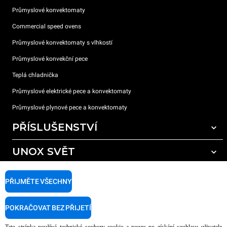
Průmyslové konvektomaty
Commercial speed ovens
Průmyslové konvektomaty s vlhkostí
Průmyslové konvekční pece
Teplá chladnička
Průmyslové elektrické pece a konvektomaty
Průmyslové plynové pece a konvektomaty
PŘÍSLUŠENSTVÍ
UNOX SVĚT
Všechna příslušenství
Mycí prostředky pro automatické mytí
PODPORA
Naše pobočky po celém světě
PŘIJMĚTE VŠECHNY
Čisticí prostředky pro ruční mytí
Úprava vody pryskyřičnými filtry
Záruka Unox
POKRAČOVAT BEZ PŘIJETÍ
Úprava vody reverzní osmózou
Najděte Prodejce