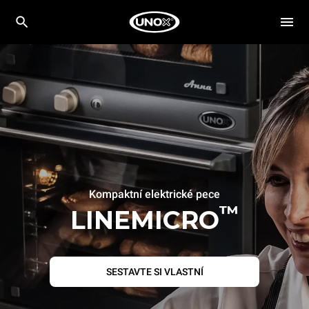
Kompaktní elektrické pece
™
LINEMICRO
SESTAVTE SI VLASTNÍ