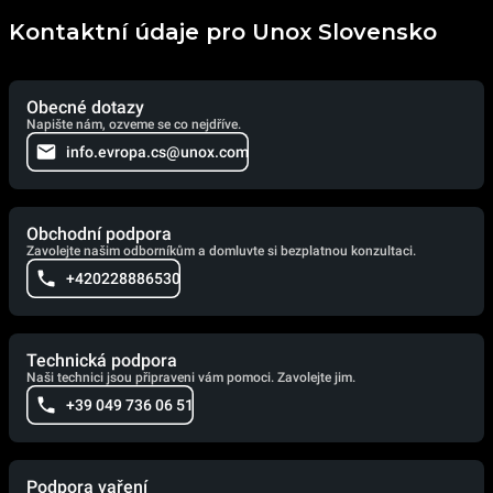
Kontaktní údaje pro Unox Slovensko
Obecné dotazy
Napište nám, ozveme se co nejdříve.
info.evropa.cs@unox.com
Obchodní podpora
Zavolejte našim odborníkům a domluvte si bezplatnou konzultaci.
+420228886530
Technická podpora
Naši technici jsou připraveni vám pomoci. Zavolejte jim.
+39 049 736 06 51
Podpora vaření