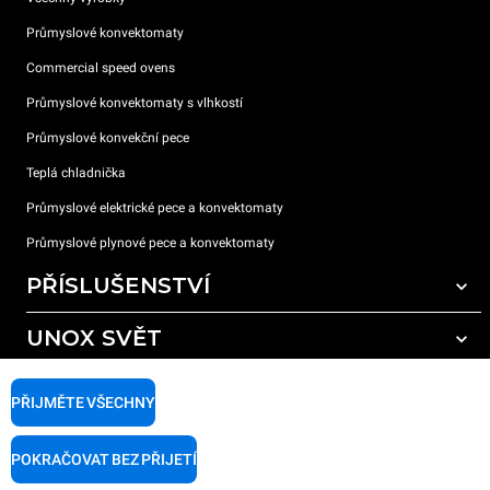
Průmyslové konvektomaty
Commercial speed ovens
Průmyslové konvektomaty s vlhkostí
Průmyslové konvekční pece
Teplá chladnička
Průmyslové elektrické pece a konvektomaty
Průmyslové plynové pece a konvektomaty
PŘÍSLUŠENSTVÍ
UNOX SVĚT
Všechna příslušenství
Mycí prostředky pro automatické mytí
PODPORA
Naše pobočky po celém světě
PŘIJMĚTE VŠECHNY
Čisticí prostředky pro ruční mytí
Úprava vody pryskyřičnými filtry
Záruka Unox
POKRAČOVAT BEZ PŘIJETÍ
Úprava vody reverzní osmózou
Najděte Prodejce