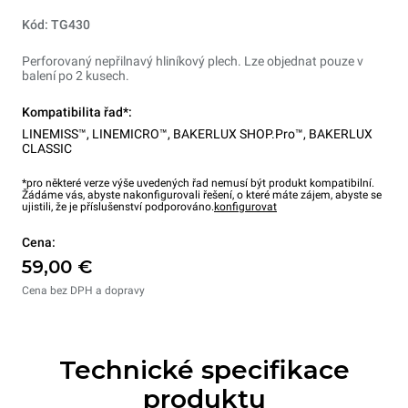
Kód: TG430
Perforovaný nepřilnavý hliníkový plech. Lze objednat pouze v
balení po 2 kusech.
Kompatibilita řad*:
LINEMISS™
,
LINEMICRO™
,
BAKERLUX SHOP.Pro™
,
BAKERLUX
CLASSIC
*pro některé verze výše uvedených řad nemusí být produkt kompatibilní.
Žádáme vás, abyste nakonfigurovali řešení, o které máte zájem, abyste se
ujistili, že je příslušenství podporováno.
konfigurovat
Cena:
59,00 €
Cena bez DPH a dopravy
Technické specifikace
produktu