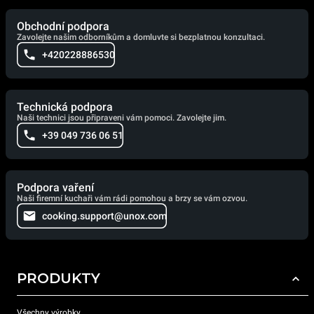
Obchodní podpora
Zavolejte našim odborníkům a domluvte si bezplatnou konzultaci.
+420228886530
Technická podpora
Naši technici jsou připraveni vám pomoci. Zavolejte jim.
+39 049 736 06 51
Podpora vaření
Naši firemní kuchaři vám rádi pomohou a brzy se vám ozvou.
cooking.support@unox.com
PRODUKTY
Všechny výrobky