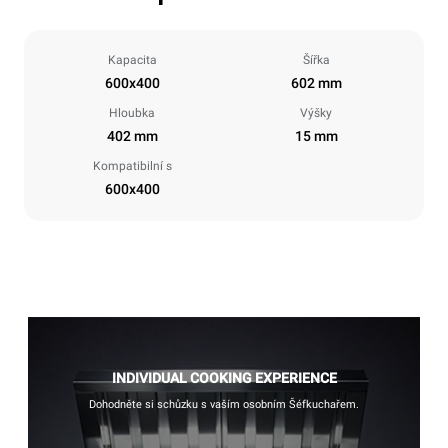
Kapacita
Šířka
600x400
602 mm
Hloubka
Výšky
402 mm
15 mm
Kompatibilní s
600x400
INDIVIDUAL COOKING EXPERIENCE
Dohodněte si schůzku s vaším osobním Šéfkuchařem.