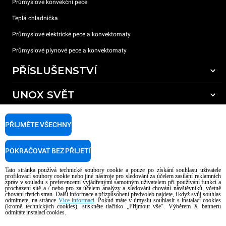
Průmyslové konvekční pece
Teplá chladnička
Průmyslové elektrické pece a konvektomaty
Průmyslové plynové pece a konvektomaty
PŘÍSLUŠENSTVÍ
UNOX SVĚT
Všechna příslušenství
Mycí prostředky pro automatické mytí
PODPORA
Naše pobočky po celém světě
PŘIJMĚTE VŠECHNY
Čisticí prostředky pro ruční mytí
Úprava vody pryskyřičnými filtry
Záruka Unox
POKRAČOVAT BEZ PŘIJETÍ
Úprava vody reverzní osmózou
Najděte Prodejce
Tato stránka používá technické soubory cookie a pouze po získání souhlasu uživatele
Najděte Servisní Střediska
profilovací soubory cookie nebo jiné nástroje pro sledování za účelem zasílání reklamních
zpráv v souladu s preferencemi vyjádřenými samotným uživatelem při používání funkcí a
AI Content Disclaimer
Privacy policy
Cookie policy
procházení sítě a / nebo pro za účelem analýzy a sledování chování návštěvníků, včetně
chování třetích stran. Další informace a přizpůsobení předvoleb najdete, i když svůj souhlas
Copyright 2026 UNOX S.p.A. Všechna práva vyhrazena. Reg. Imp. Padova n °
odmítnete, na stránce
Více informací
. Pokud máte v úmyslu souhlasit s instalací cookies
04230750285 - REA Padova 372835 - Cap. Soc. 5.000.000 € iv - P.IVA / CF
(kromě technických cookies), stiskněte tlačítko „Přijmout vše“. Výběrem X banneru
odmítáte instalaci cookies.
04230750285 - IT WEEE Reg. No. IT08020000000377