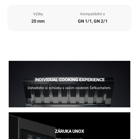
Výšky
Kompatibilní s
20 mm
GN 1/1, GN 2/1
INDIVIDUAL COOKING EXPERIENCE
Dohodněte si schůzku s vaším osobním Šéfkuchařem.
ZÁRUKA UNOX