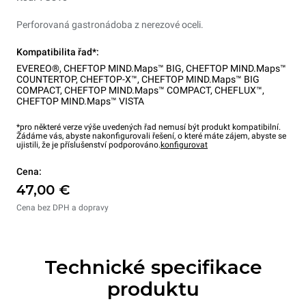
Perforovaná gastronádoba z nerezové oceli.
Kompatibilita řad*:
EVEREO®
,
CHEFTOP MIND.Maps™ BIG
,
CHEFTOP MIND.Maps™
COUNTERTOP
,
CHEFTOP-X™
,
CHEFTOP MIND.Maps™ BIG
COMPACT
,
CHEFTOP MIND.Maps™ COMPACT
,
CHEFLUX™
,
CHEFTOP MIND.Maps™ VISTA
*pro některé verze výše uvedených řad nemusí být produkt kompatibilní.
Žádáme vás, abyste nakonfigurovali řešení, o které máte zájem, abyste se
ujistili, že je příslušenství podporováno.
konfigurovat
Cena:
47,00 €
Cena bez DPH a dopravy
Technické specifikace
produktu